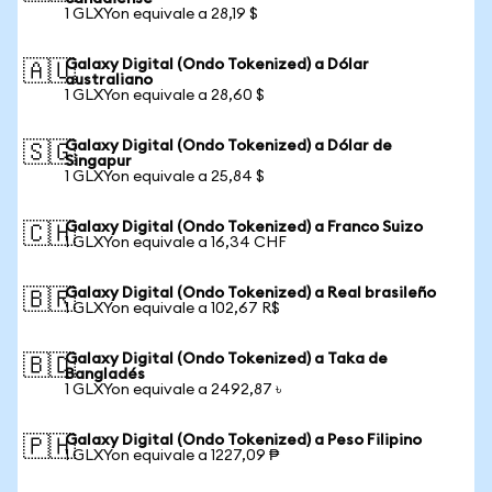
1 GLXYon equivale a 28,19 $
Galaxy Digital (Ondo Tokenized) a Dólar
🇦🇺
australiano
1 GLXYon equivale a 28,60 $
Galaxy Digital (Ondo Tokenized) a Dólar de
🇸🇬
Singapur
1 GLXYon equivale a 25,84 $
Galaxy Digital (Ondo Tokenized) a Franco Suizo
🇨🇭
1 GLXYon equivale a 16,34 CHF
Galaxy Digital (Ondo Tokenized) a Real brasileño
🇧🇷
1 GLXYon equivale a 102,67 R$
Galaxy Digital (Ondo Tokenized) a Taka de
🇧🇩
Bangladés
1 GLXYon equivale a 2492,87 ৳
Galaxy Digital (Ondo Tokenized) a Peso Filipino
🇵🇭
1 GLXYon equivale a 1227,09 ₱