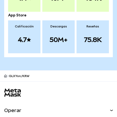
App Store
Calificación
Descargas
Reseñas
4.7
50M+
75.8K
GLXYon/KRW
Pie de página del sitio MetaMask
Operar
Canjear