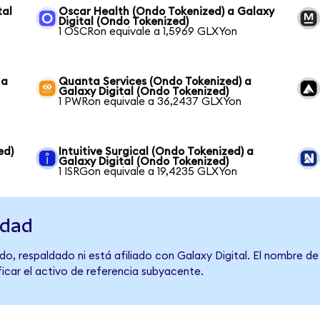
tal
Oscar Health (Ondo Tokenized) a Galaxy
Digital (Ondo Tokenized)
1 OSCRon equivale a 1,5969 GLXYon
 a
Quanta Services (Ondo Tokenized) a
Galaxy Digital (Ondo Tokenized)
1 PWRon equivale a 36,2437 GLXYon
ed)
Intuitive Surgical (Ondo Tokenized) a
Galaxy Digital (Ondo Tokenized)
1 ISRGon equivale a 19,4235 GLXYon
idad
o, respaldado ni está afiliado con Galaxy Digital. El nombre de
ficar el activo de referencia subyacente.