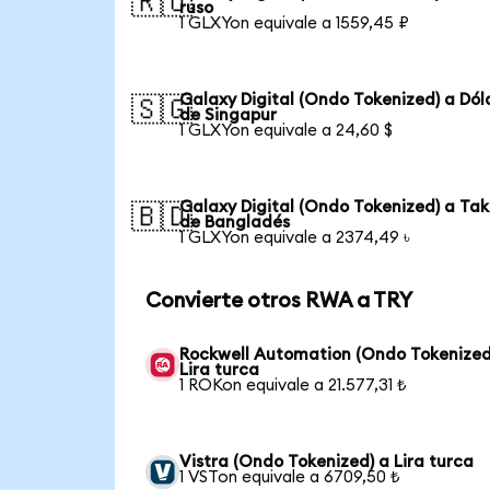
🇷🇺
ruso
1 GLXYon equivale a 1559,45 ₽
Galaxy Digital (Ondo Tokenized) a Dól
🇸🇬
de Singapur
1 GLXYon equivale a 24,60 $
Galaxy Digital (Ondo Tokenized) a Ta
🇧🇩
de Bangladés
1 GLXYon equivale a 2374,49 ৳
Convierte otros RWA a TRY
Rockwell Automation (Ondo Tokenized
Lira turca
1 ROKon equivale a 21.577,31 ₺
Vistra (Ondo Tokenized) a Lira turca
1 VSTon equivale a 6709,50 ₺