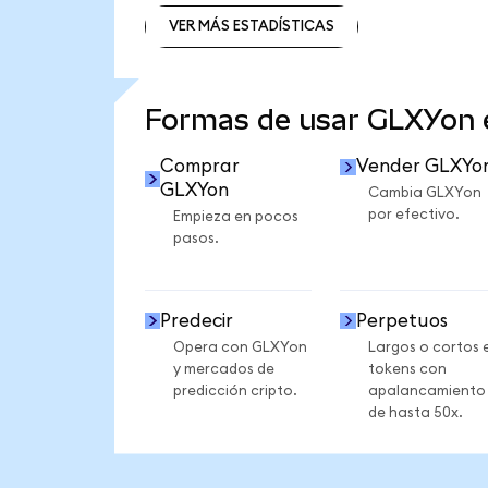
VER MÁS ESTADÍSTICAS
VER MÁS ESTADÍSTICAS
Formas de usar GLXYon
Comprar
Vender GLXYo
GLXYon
Cambia GLXYon
por efectivo.
Empieza en pocos
pasos.
Predecir
Perpetuos
Opera con GLXYon
Largos o cortos 
y mercados de
tokens con
predicción cripto.
apalancamiento
de hasta 50x.