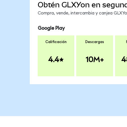
Obtén GLXYon en segun
Compra, vende, intercambia y canjea GLXYon 
Google Play
Calificación
Descargas
4.4
10M+
4