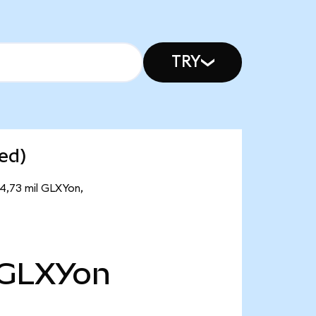
TRY
ed)
14,73 mil GLXYon,
GLXYon