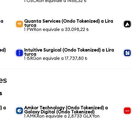
1 OSCRon equivale a 1458,32 ₺
 a
Quanta Services (Ondo Tokenized) a Lira
turca
1 PWRon equivale a 33.098,22 ₺
ed)
Intuitive Surgical (Ondo Tokenized) a Lira
turca
1 ISRGon equivale a 17.737,80 ₺
es
s
) a
Amkor Technology (Ondo Tokenized) a
Galaxy Digital (Ondo Tokenized)
1 AMKRon equivale a 2,8733 GLXYon