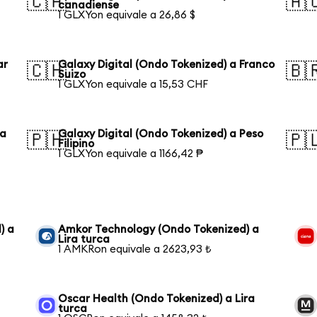
🇨🇦
🇦
canadiense
1 GLXYon equivale a 26,86 $
ar
Galaxy Digital (Ondo Tokenized) a Franco
🇨🇭
🇧
Suizo
1 GLXYon equivale a 15,53 CHF
ka
Galaxy Digital (Ondo Tokenized) a Peso
🇵🇭
🇵
Filipino
1 GLXYon equivale a 1166,42 ₱
) a
Amkor Technology (Ondo Tokenized) a
Lira turca
1 AMKRon equivale a 2623,93 ₺
Oscar Health (Ondo Tokenized) a Lira
turca