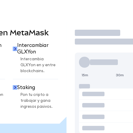
 en MetaMask
Operar
n
Intercambiar
GLXYon
Intercambia
GLXYon en y entre
blockchains.
15m
30m
Staking
en
Pon tu cripto a
trabajar y gana
ingresos pasivos.