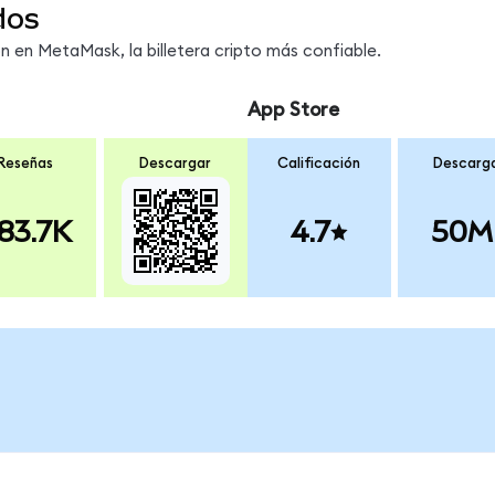
dos
en MetaMask, la billetera cripto más confiable.
App Store
Reseñas
Descargar
Calificación
Descarg
83.7K
4.7
50M