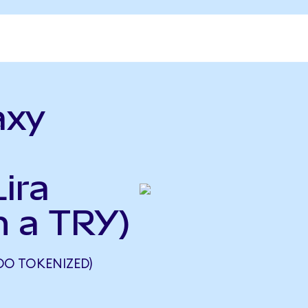
axy
ira
n a TRY)
DO TOKENIZED)