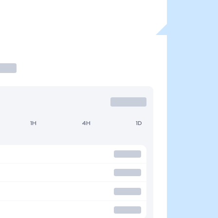
1H
4H
1D