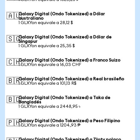
Galaxy Digital (Ondo Tokenized) a Dólar
🇦🇺
australiano
1 GLXYon equivale a 28,12 $
Galaxy Digital (Ondo Tokenized) a Dólar de
🇸🇬
Singapur
1 GLXYon equivale a 25,35 $
Galaxy Digital (Ondo Tokenized) a Franco Suizo
🇨🇭
1 GLXYon equivale a 16,03 CHF
Galaxy Digital (Ondo Tokenized) a Real brasileño
🇧🇷
1 GLXYon equivale a 101,13 R$
Galaxy Digital (Ondo Tokenized) a Taka de
🇧🇩
Bangladés
1 GLXYon equivale a 2448,95 ৳
Galaxy Digital (Ondo Tokenized) a Peso Filipino
🇵🇭
1 GLXYon equivale a 1204,93 ₱
Galaxy Digital (Ondo Tokenized) a Złoty polaco