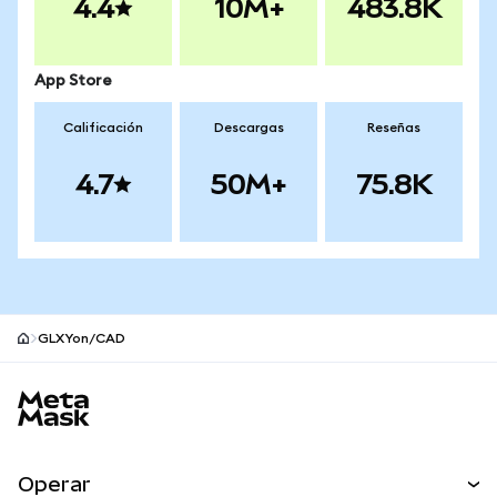
4.4
10M+
483.8K
App Store
Calificación
Descargas
Reseñas
4.7
50M+
75.8K
GLXYon/CAD
Pie de página del sitio MetaMask
Operar