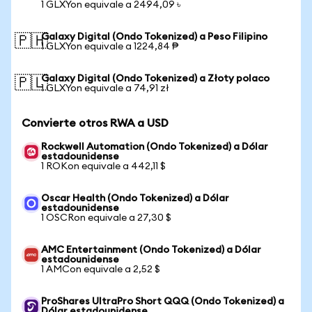
1 GLXYon equivale a 2494,09 ৳
Galaxy Digital (Ondo Tokenized) a Peso Filipino
🇵🇭
1 GLXYon equivale a 1224,84 ₱
Galaxy Digital (Ondo Tokenized) a Złoty polaco
🇵🇱
1 GLXYon equivale a 74,91 zł
Convierte otros RWA a USD
Rockwell Automation (Ondo Tokenized) a Dólar
estadounidense
1 ROKon equivale a 442,11 $
Oscar Health (Ondo Tokenized) a Dólar
estadounidense
1 OSCRon equivale a 27,30 $
AMC Entertainment (Ondo Tokenized) a Dólar
estadounidense
1 AMCon equivale a 2,52 $
ProShares UltraPro Short QQQ (Ondo Tokenized) a
Dólar estadounidense