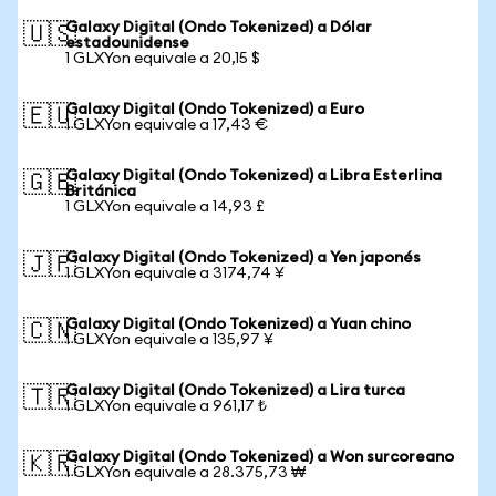
Galaxy Digital (Ondo Tokenized) a Dólar
🇺🇸
estadounidense
1 GLXYon equivale a 20,15 $
Galaxy Digital (Ondo Tokenized) a Euro
🇪🇺
1 GLXYon equivale a 17,43 €
Galaxy Digital (Ondo Tokenized) a Libra Esterlina
🇬🇧
Británica
1 GLXYon equivale a 14,93 £
Galaxy Digital (Ondo Tokenized) a Yen japonés
🇯🇵
1 GLXYon equivale a 3174,74 ¥
Galaxy Digital (Ondo Tokenized) a Yuan chino
🇨🇳
1 GLXYon equivale a 135,97 ¥
Galaxy Digital (Ondo Tokenized) a Lira turca
🇹🇷
1 GLXYon equivale a 961,17 ₺
Galaxy Digital (Ondo Tokenized) a Won surcoreano
🇰🇷
1 GLXYon equivale a 28.375,73 ₩