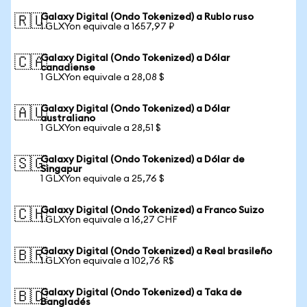
Galaxy Digital (Ondo Tokenized) a Rublo ruso
🇷🇺
1 GLXYon equivale a 1657,97 ₽
Galaxy Digital (Ondo Tokenized) a Dólar
🇨🇦
canadiense
1 GLXYon equivale a 28,08 $
Galaxy Digital (Ondo Tokenized) a Dólar
🇦🇺
australiano
1 GLXYon equivale a 28,51 $
Galaxy Digital (Ondo Tokenized) a Dólar de
🇸🇬
Singapur
1 GLXYon equivale a 25,76 $
Galaxy Digital (Ondo Tokenized) a Franco Suizo
🇨🇭
1 GLXYon equivale a 16,27 CHF
Galaxy Digital (Ondo Tokenized) a Real brasileño
🇧🇷
1 GLXYon equivale a 102,76 R$
Galaxy Digital (Ondo Tokenized) a Taka de
🇧🇩
Bangladés