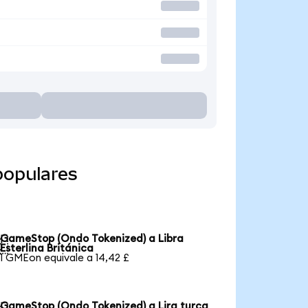
populares
GameStop (Ondo Tokenized) a Libra

Esterlina Británica
1 GMEon equivale a 14,42 £
GameStop (Ondo Tokenized) a Lira turca