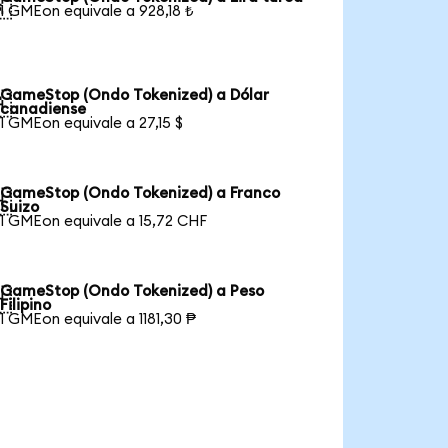

1 GMEon equivale a 928,18 ₺
GameStop (Ondo Tokenized) a Dólar

canadiense
1 GMEon equivale a 27,15 $
GameStop (Ondo Tokenized) a Franco

Suizo
1 GMEon equivale a 15,72 CHF
GameStop (Ondo Tokenized) a Peso

Filipino
1 GMEon equivale a 1181,30 ₱