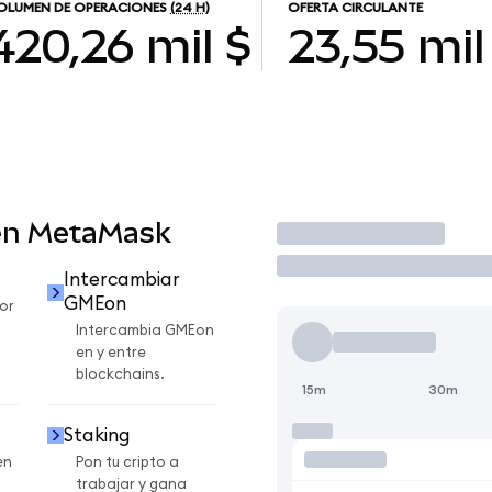
OLUMEN DE OPERACIONES
(24 H)
OFERTA CIRCULANTE
420,26 mil $
23,55 mil
en MetaMask
Operar
Intercambiar
GMEon
or
Intercambia GMEon
en y entre
blockchains.
15m
30m
Staking
en
Pon tu cripto a
trabajar y gana