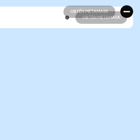
OBTÉN METAMASK
OBTÉN METAMASK
OBTÉN METAMASK
OBTÉN METAMASK