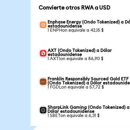
Convierte otros RWA a USD
Enphase Energy (Ondo Tokenized) a Dó
estadounidense
1 ENPHon equivale a 42,15 $
AXT (Ondo Tokenized) a Dólar
estadounidense
1 AXTIon equivale a 86,90 $
Franklin Responsibly Sourced Gold ETF
(Ondo Tokenized) a Dólar estadounid
1 FGDLon equivale a 57,72 $
SharpLink Gaming (Ondo Tokenized) a
Dólar estadounidense
1 SBETon equivale a 6,31 $