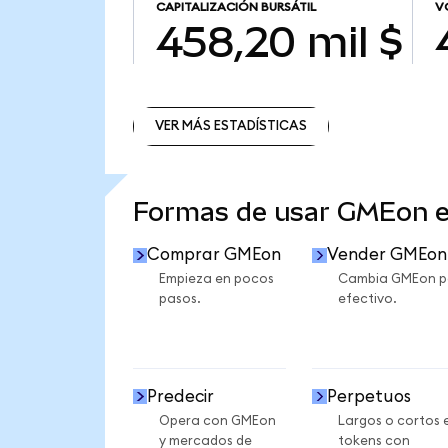
CAPITALIZACIÓN BURSÁTIL
V
458,20 mil $
VER MÁS ESTADÍSTICAS
VER MÁS ESTADÍSTICAS
Formas de usar GMEon 
Comprar GMEon
Vender GMEon
Empieza en pocos
Cambia GMEon p
pasos.
efectivo.
Predecir
Perpetuos
Opera con GMEon
Largos o cortos 
y mercados de
tokens con