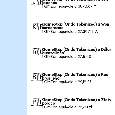
🇯🇵
japonés
1 GMEon equivale a 3070,89 ¥
GameStop (Ondo Tokenized) a Won
🇰🇷
surcoreano
1 GMEon equivale a 27.397,16 ₩
GameStop (Ondo Tokenized) a Dólar
🇦🇺
australiano
1 GMEon equivale a 27,54 $
GameStop (Ondo Tokenized) a Real
🇧🇷
brasileño
1 GMEon equivale a 99,19 R$
GameStop (Ondo Tokenized) a Złoty
🇵🇱
polaco
1 GMEon equivale a 72,30 zł