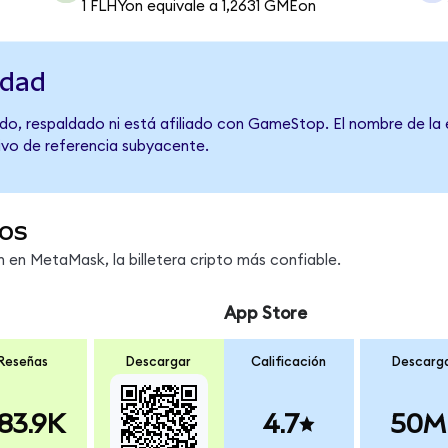
1 FLHYon equivale a 1,2631 GMEon
idad
do, respaldado ni está afiliado con GameStop. El nombre de la 
tivo de referencia subyacente.
os
en MetaMask, la billetera cripto más confiable.
App Store
Reseñas
Descargar
Calificación
Descarg
83.9K
4.7
50M