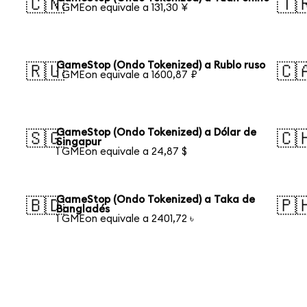
🇨🇳
🇹
1 GMEon equivale a 131,30 ¥
GameStop (Ondo Tokenized) a Rublo ruso
🇷🇺
🇨
1 GMEon equivale a 1600,87 ₽
GameStop (Ondo Tokenized) a Dólar de
🇸🇬
🇨
Singapur
1 GMEon equivale a 24,87 $
GameStop (Ondo Tokenized) a Taka de
🇧🇩
🇵
Bangladés
1 GMEon equivale a 2401,72 ৳