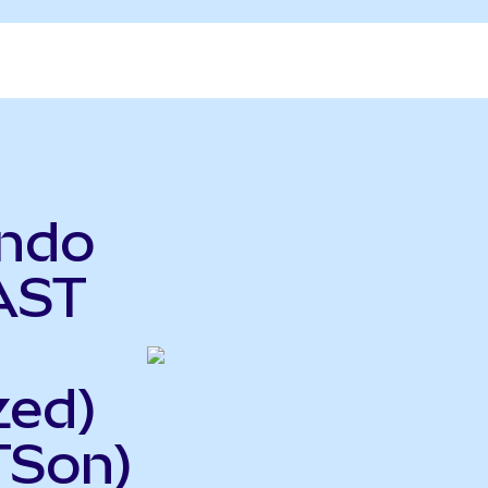
ndo
 AST
zed)
TSon)