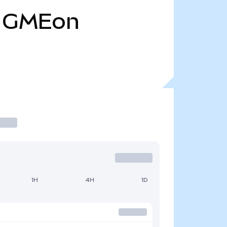
GMEon
1H
4H
1D