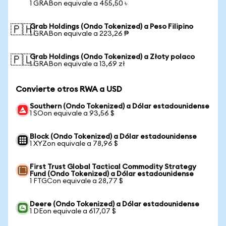
1 GRABon equivale a 455,50 ৳
Grab Holdings (Ondo Tokenized) a Peso Filipino
🇵🇭
1 GRABon equivale a 223,26 ₱
Grab Holdings (Ondo Tokenized) a Złoty polaco
🇵🇱
1 GRABon equivale a 13,69 zł
Convierte otros RWA a USD
Southern (Ondo Tokenized) a Dólar estadounidense
1 SOon equivale a 93,56 $
Block (Ondo Tokenized) a Dólar estadounidense
1 XYZon equivale a 78,96 $
First Trust Global Tactical Commodity Strategy
Fund (Ondo Tokenized) a Dólar estadounidense
1 FTGCon equivale a 28,77 $
Deere (Ondo Tokenized) a Dólar estadounidense
1 DEon equivale a 617,07 $