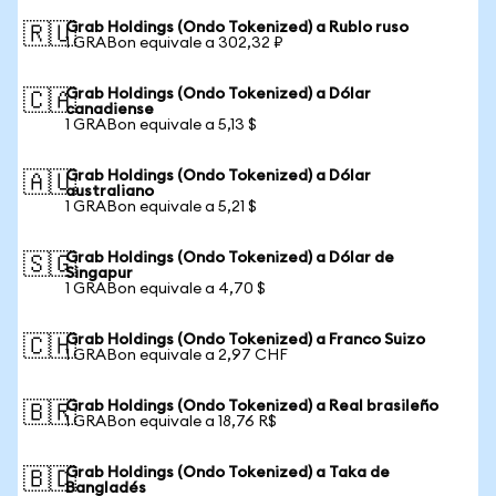
Grab Holdings (Ondo Tokenized) a Rublo ruso
🇷🇺
1 GRABon equivale a 302,32 ₽
Grab Holdings (Ondo Tokenized) a Dólar
🇨🇦
canadiense
1 GRABon equivale a 5,13 $
Grab Holdings (Ondo Tokenized) a Dólar
🇦🇺
australiano
1 GRABon equivale a 5,21 $
Grab Holdings (Ondo Tokenized) a Dólar de
🇸🇬
Singapur
1 GRABon equivale a 4,70 $
Grab Holdings (Ondo Tokenized) a Franco Suizo
🇨🇭
1 GRABon equivale a 2,97 CHF
Grab Holdings (Ondo Tokenized) a Real brasileño
🇧🇷
1 GRABon equivale a 18,76 R$
Grab Holdings (Ondo Tokenized) a Taka de
🇧🇩
Bangladés