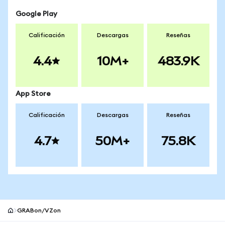
Google Play
Calificación
Descargas
Reseñas
4.4
10M+
483.9K
App Store
Calificación
Descargas
Reseñas
4.7
50M+
75.8K
GRABon/VZon
Pie de página del sitio MetaMask