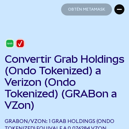
OBTÉN METAMASK
OBTÉN METAMASK
Convertir Grab Holdings
(Ondo Tokenized) a
Verizon (Ondo
Tokenized) (GRABon a
VZon)
GRABON/VZON: 1 GRAB HOLDINGS (ONDO
TOKENIZED) EQUIVALE A 0,076284 VZON