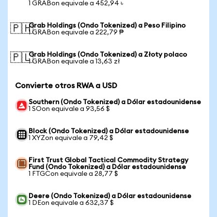
1 GRABon equivale a 452,94 ৳
Grab Holdings (Ondo Tokenized) a Peso Filipino
🇵🇭
1 GRABon equivale a 222,79 ₱
Grab Holdings (Ondo Tokenized) a Złoty polaco
🇵🇱
1 GRABon equivale a 13,63 zł
Convierte otros RWA a USD
Southern (Ondo Tokenized) a Dólar estadounidense
1 SOon equivale a 93,56 $
Block (Ondo Tokenized) a Dólar estadounidense
1 XYZon equivale a 79,42 $
First Trust Global Tactical Commodity Strategy
Fund (Ondo Tokenized) a Dólar estadounidense
1 FTGCon equivale a 28,77 $
Deere (Ondo Tokenized) a Dólar estadounidense
1 DEon equivale a 632,37 $