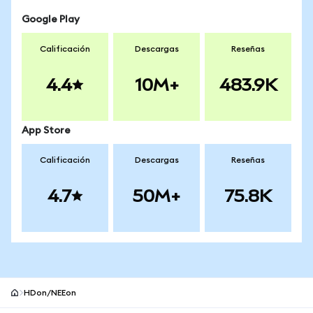
Google Play
Calificación
Descargas
Reseñas
4.4
10M+
483.9K
App Store
Calificación
Descargas
Reseñas
4.7
50M+
75.8K
HDon/NEEon
Pie de página del sitio MetaMask