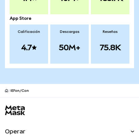
App Store
Calificación
Descargas
Reseñas
4.7
50M+
75.8K
IEFon/Con
Pie de página del sitio MetaMask
Operar
Canjear