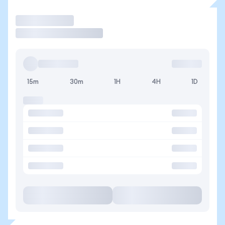
Operar
15m
30m
1H
4H
1D