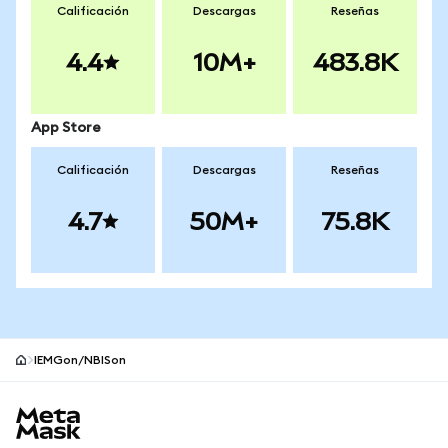
Calificación
Descargas
Reseñas
4.4
10M+
483.8K
App Store
Calificación
Descargas
Reseñas
4.7
50M+
75.8K
IEMGon/NBISon
Pie de página del sitio MetaMask