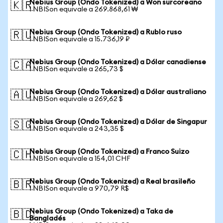
Nebius Group (Ondo Tokenized) a Won surcoreano
🇰🇷
1 NBISon equivale a 269.868,61 ₩
Nebius Group (Ondo Tokenized) a Rublo ruso
🇷🇺
1 NBISon equivale a 15.736,19 ₽
Nebius Group (Ondo Tokenized) a Dólar canadiense
🇨🇦
1 NBISon equivale a 265,73 $
Nebius Group (Ondo Tokenized) a Dólar australiano
🇦🇺
1 NBISon equivale a 269,62 $
Nebius Group (Ondo Tokenized) a Dólar de Singapur
🇸🇬
1 NBISon equivale a 243,35 $
Nebius Group (Ondo Tokenized) a Franco Suizo
🇨🇭
1 NBISon equivale a 154,01 CHF
Nebius Group (Ondo Tokenized) a Real brasileño
🇧🇷
1 NBISon equivale a 970,79 R$
Nebius Group (Ondo Tokenized) a Taka de
🇧🇩
Bangladés