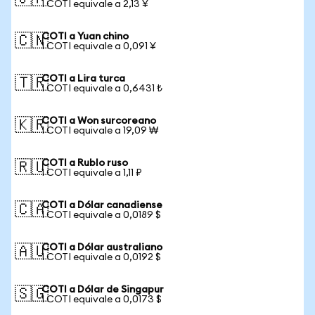
1 COTI equivale a 2,13 ¥
COTI a Yuan chino
🇨🇳
1 COTI equivale a 0,091 ¥
COTI a Lira turca
🇹🇷
1 COTI equivale a 0,6431 ₺
COTI a Won surcoreano
🇰🇷
1 COTI equivale a 19,09 ₩
COTI a Rublo ruso
🇷🇺
1 COTI equivale a 1,11 ₽
COTI a Dólar canadiense
🇨🇦
1 COTI equivale a 0,0189 $
COTI a Dólar australiano
🇦🇺
1 COTI equivale a 0,0192 $
COTI a Dólar de Singapur
🇸🇬
1 COTI equivale a 0,0173 $