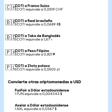
COTI a Franco Suizo
🇨🇭
1 COTI equivale a 0,0109 CHF
COTI a Real brasileño
🇧🇷
1 COTI equivale a 0,0689 R$
COTI a Taka de Bangladés
🇧🇩
1 COTI equivale a 1,67 ৳
COTI a Peso Filipino
🇵🇭
1 COTI equivale a 0,821 ₱
COTI a Złoty polaco
🇵🇱
1 COTI equivale a 0,0503 zł
Convierte otras criptomonedas a USD
FunFair a Dólar estadounidense
1 FUN equivale a 0,004343 $
Axelar a Dólar estadounidense
1 AXL equivale a 0,0367 $