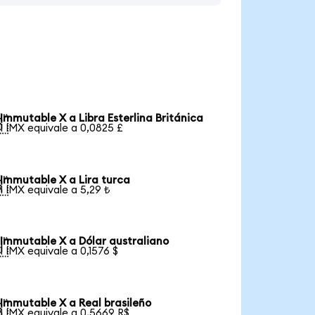
Immutable X a Libra Esterlina Británica

1 IMX equivale a 0,0825 £
Immutable X a Lira turca

1 IMX equivale a 5,29 ₺
Immutable X a Dólar australiano

1 IMX equivale a 0,1576 $
Immutable X a Real brasileño

1 IMX equivale a 0,5669 R$