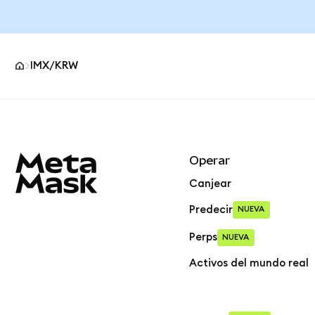
IMX/KRW
Pie de página del sitio MetaMask
Operar
Canjear
Predecir
NUEVA
Perps
NUEVA
Activos del mundo real