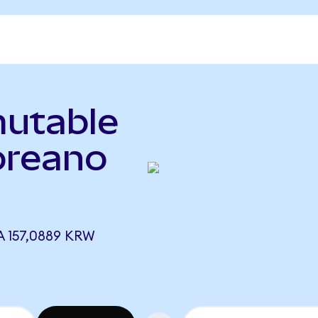
mutable
oreano
 157,0889 KRW