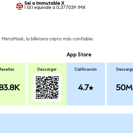
Sei a Immutable X
1 SEI equivale a 0,377039 IMX
MetaMask, la billetera cripto más confiable.
App Store
Reseñas
Descargar
Calificación
Descarg
83.8K
4.7
50M