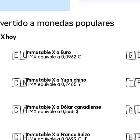
vertido a monedas populares
 X hoy
Immutable X a Euro
🇪🇺
🇬
1 IMX equivale a 0,0962 €
Immutable X a Yuan chino
🇨🇳
🇹
1 IMX equivale a 0,7485 ¥
Immutable X a Dólar canadiense
🇨🇦
🇦
1 IMX equivale a 0,1555 $
Immutable X a Franco Suizo
🇨🇭
🇧
1 IMX equivale a 0,0899 CHF