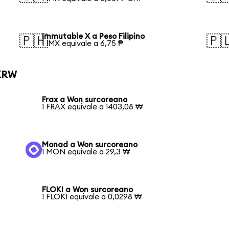
Immutable X a Peso Filipino
🇵🇭
🇵
1 IMX equivale a 6,75 ₱
 KRW
Frax a Won surcoreano
1 FRAX equivale a 1403,08 ₩
Monad a Won surcoreano
1 MON equivale a 29,3 ₩
FLOKI a Won surcoreano
1 FLOKI equivale a 0,0298 ₩