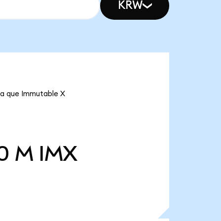
KRW
ica que Immutable X
0 M
IMX