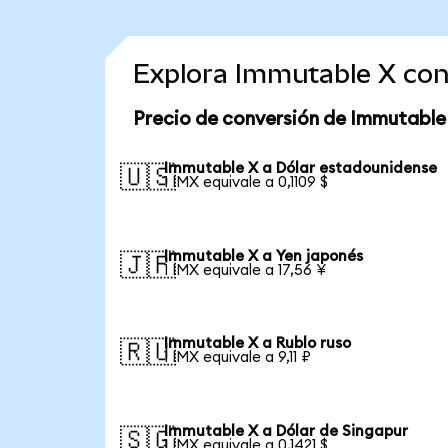
Explora Immutable X con
Precio de conversión de Immutable
Immutable X a Dólar estadounidense
🇺🇸
1 IMX equivale a 0,1109 $
Immutable X a Yen japonés
🇯🇵
1 IMX equivale a 17,56 ¥
Immutable X a Rublo ruso
🇷🇺
1 IMX equivale a 9,11 ₽
Immutable X a Dólar de Singapur
🇸🇬
1 IMX equivale a 0,1421 $