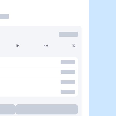
1H
4H
1D