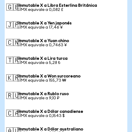
Immutable X a Libra Esterlina Británica
🇬🇧
1 IMX equivale a 0,082 £
Immutable X a Yen japonés
🇯🇵
1 IMX equivale a 17,46 ¥
Immutable X a Yuan chino
🇨🇳
1 IMX equivale a 0,7463 ¥
Immutable X a Lira turca
🇹🇷
1 IMX equivale a 5,28 ₺
Immutable X a Won surcoreano
🇰🇷
1 IMX equivale a 155,73 ₩
Immutable X a Rublo ruso
🇷🇺
1 IMX equivale a 9,10 ₽
Immutable X a Dólar canadiense
🇨🇦
1 IMX equivale a 0,1543 $
Immutable X a Dólar australiano
🇦🇺