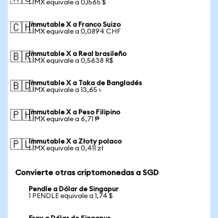
1 IMX equivale a 0,1565 $
Immutable X a Franco Suizo
🇨🇭
1 IMX equivale a 0,0894 CHF
Immutable X a Real brasileño
🇧🇷
1 IMX equivale a 0,5638 R$
Immutable X a Taka de Bangladés
🇧🇩
1 IMX equivale a 13,65 ৳
Immutable X a Peso Filipino
🇵🇭
1 IMX equivale a 6,71 ₱
Immutable X a Złoty polaco
🇵🇱
1 IMX equivale a 0,411 zł
Convierte otras criptomonedas a SGD
Pendle a Dólar de Singapur
1 PENDLE equivale a 1,74 $