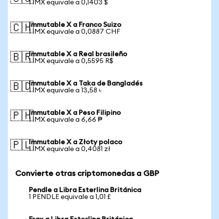
1 IMX equivale a 0,1403 $
Immutable X a Franco Suizo
🇨🇭
1 IMX equivale a 0,0887 CHF
Immutable X a Real brasileño
🇧🇷
1 IMX equivale a 0,5595 R$
Immutable X a Taka de Bangladés
🇧🇩
1 IMX equivale a 13,58 ৳
Immutable X a Peso Filipino
🇵🇭
1 IMX equivale a 6,66 ₱
Immutable X a Złoty polaco
🇵🇱
1 IMX equivale a 0,4081 zł
Convierte otras criptomonedas a GBP
Pendle a Libra Esterlina Británica
1 PENDLE equivale a 1,01 £