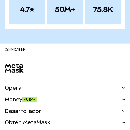
4.7
50M+
75.8K
IMX/GBP
Pie de página del sitio MetaMask
Operar
Canjear
Money
NUEVA
Predecir
NUEVA
Comprar
Desarrollador
Perps
NUEVA
Tarjeta
Ver los documentos
Obtén MetaMask
Activos del mundo real
mUSD
NUEVA
Panel
Obtén Metamask