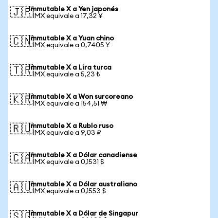
Immutable X a Yen japonés
🇯🇵
1 IMX equivale a 17,32 ¥
Immutable X a Yuan chino
🇨🇳
1 IMX equivale a 0,7405 ¥
Immutable X a Lira turca
🇹🇷
1 IMX equivale a 5,23 ₺
Immutable X a Won surcoreano
🇰🇷
1 IMX equivale a 154,51 ₩
Immutable X a Rublo ruso
🇷🇺
1 IMX equivale a 9,03 ₽
Immutable X a Dólar canadiense
🇨🇦
1 IMX equivale a 0,1531 $
Immutable X a Dólar australiano
🇦🇺
1 IMX equivale a 0,1553 $
Immutable X a Dólar de Singapur
🇸🇬