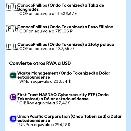
ConocoPhillips (Ondo Tokenized) a Taka de
🇧🇩
Bangladés
1 COPon equivale a 14.538,67 ৳
ConocoPhillips (Ondo Tokenized) a Peso Filipino
🇵🇭
1 COPon equivale a 7151,03 ₱
ConocoPhillips (Ondo Tokenized) a Złoty polaco
🇵🇱
1 COPon equivale a 437,65 zł
Convierte otros RWA a USD
Waste Management (Ondo Tokenized) a Dólar
estadounidense
1 WMon equivale a 230,84 $
First Trust NASDAQ Cybersecurity ETF (Ondo
Tokenized) a Dólar estadounidense
1 CIBRon equivale a 97,42 $
Union Pacific Corporation (Ondo Tokenized) a Dólar
estadounidense
1 UNPon equivale a 296,19 $