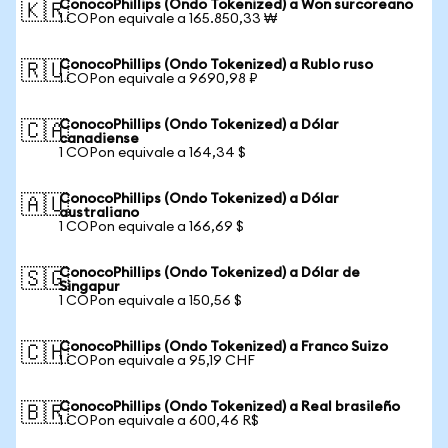
ConocoPhillips (Ondo Tokenized) a Won surcoreano
🇰🇷
1 COPon equivale a 165.850,33 ₩
ConocoPhillips (Ondo Tokenized) a Rublo ruso
🇷🇺
1 COPon equivale a 9690,98 ₽
ConocoPhillips (Ondo Tokenized) a Dólar
🇨🇦
canadiense
1 COPon equivale a 164,34 $
ConocoPhillips (Ondo Tokenized) a Dólar
🇦🇺
australiano
1 COPon equivale a 166,69 $
ConocoPhillips (Ondo Tokenized) a Dólar de
🇸🇬
Singapur
1 COPon equivale a 150,56 $
ConocoPhillips (Ondo Tokenized) a Franco Suizo
🇨🇭
1 COPon equivale a 95,19 CHF
ConocoPhillips (Ondo Tokenized) a Real brasileño
🇧🇷
1 COPon equivale a 600,46 R$