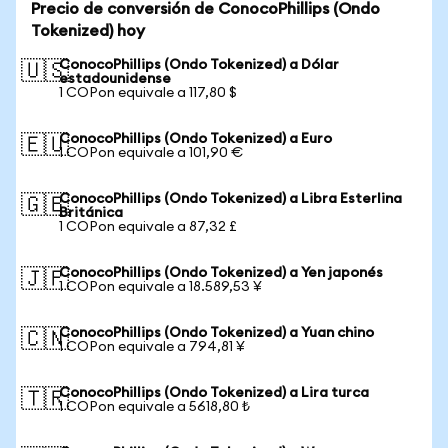
Precio de conversión de ConocoPhillips (Ondo
Tokenized) hoy
ConocoPhillips (Ondo Tokenized) a Dólar
🇺🇸
estadounidense
1 COPon equivale a 117,80 $
ConocoPhillips (Ondo Tokenized) a Euro
🇪🇺
1 COPon equivale a 101,90 €
ConocoPhillips (Ondo Tokenized) a Libra Esterlina
🇬🇧
Británica
1 COPon equivale a 87,32 £
ConocoPhillips (Ondo Tokenized) a Yen japonés
🇯🇵
1 COPon equivale a 18.589,53 ¥
ConocoPhillips (Ondo Tokenized) a Yuan chino
🇨🇳
1 COPon equivale a 794,81 ¥
ConocoPhillips (Ondo Tokenized) a Lira turca
🇹🇷
1 COPon equivale a 5618,80 ₺