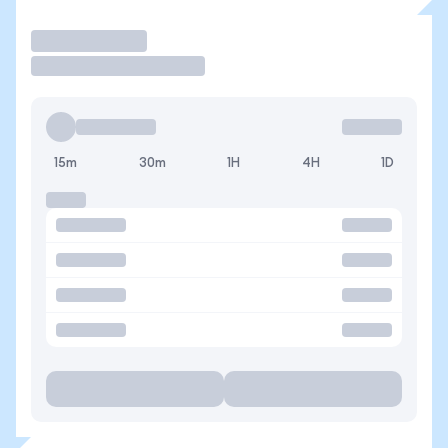
Operar
15m
30m
1H
4H
1D