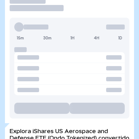
Operar
15m
30m
1H
4H
1D
Explora iShares US Aerospace and
Defense ETF (Ondo Tokenized) convertido