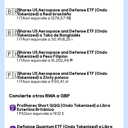
iShares US Aerospace and Defense ETF (Ondo
🇧🇷
Tokenized) a Real brasileño
1 ITAon equivale a 1276,57 R$
iShares US Aerospace and Defense ETF (Ondo
🇧🇩
Tokenized) a Taka de Bangladés
1 ITAon equivale a 30.908,25 ৳
iShares US Aerospace and Defense ETF (Ondo
🇵🇭
Tokenized) a Peso Filipino
1 ITAon equivale a 15.202,96 ₱
iShares US Aerospace and Defense ETF (Ondo
🇵🇱
Tokenized) a Złoty polaco
1 ITAon equivale a 930,41 zł
Convierte otros RWA a GBP
ProShares Short QQQ (Ondo Tokenized) a Libra
Esterlina Británica
1 PSQon equivale a 19,12 £
Defiance Quantum ETF (Ondo Tokenized) a Libra