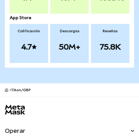
App Store
Calificación
Descargas
Reseñas
4.7
50M+
75.8K
ITAon/GBP
Pie de página del sitio MetaMask
Operar
Canjear