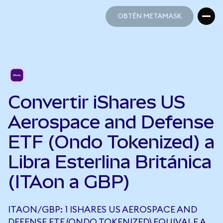
OBTÉN METAMASK
OBTÉN METAMASK
Convertir iShares US
Aerospace and Defense
ETF (Ondo Tokenized) a
Libra Esterlina Británica
(ITAon a GBP)
ITAON/GBP: 1 ISHARES US AEROSPACE AND
DEFENSE ETF (ONDO TOKENIZED) EQUIVALE A