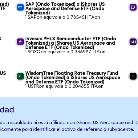
zed)
SAP (Ondo Tokenized) a iShares US
ETF
Aerospace and Defense ETF (Ondo
Tokenized)
1 SAPon equivale a 0,785451 ITAon
S
Invesco PHLX Semiconductor ETF (Ondo
Tokenized) a iShares US Aerospace and
Defense ETF (Ondo Tokenized)
1 SOXQon equivale a 0,386997 ITAon
 US
WisdomTree Floating Rate Treasury Fund
(Ondo Tokenized) a iShares US Aerospace
and Defense ETF (Ondo Tokenized)
1 USFRon equivale a 0,204855 ITAon
idad
do, respaldado ni está afiliado con iShares US Aerospace and 
únicamente para identificar el activo de referencia subyacente.