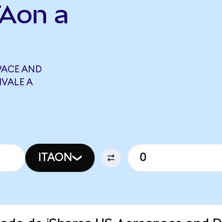
TAon a
PACE AND
IVALE A
ITAON