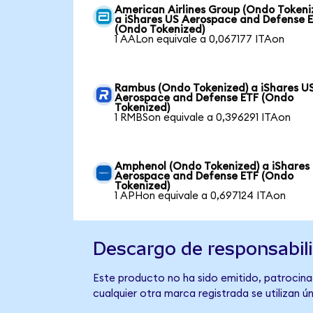
American Airlines Group (Ondo Tokeni
a iShares US Aerospace and Defense 
(Ondo Tokenized)
1 AALon equivale a 0,067177 ITAon
Rambus (Ondo Tokenized) a iShares U
Aerospace and Defense ETF (Ondo
Tokenized)
1 RMBSon equivale a 0,396291 ITAon
Amphenol (Ondo Tokenized) a iShares
Aerospace and Defense ETF (Ondo
Tokenized)
1 APHon equivale a 0,697124 ITAon
Descargo de responsabil
Este producto no ha sido emitido, patrocina
cualquier otra marca registrada se utilizan 