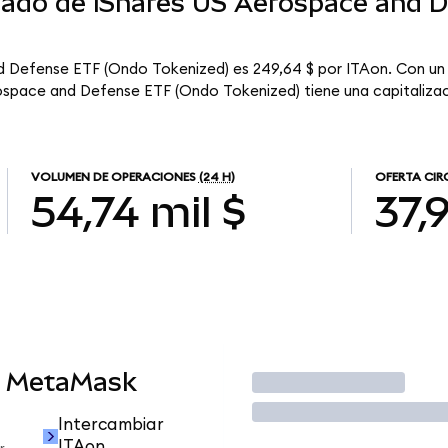
rcado de iShares US Aerospace and 
d Defense ETF (Ondo Tokenized) es 249,64 $ por ITAon. Con un 
rospace and Defense ETF (Ondo Tokenized) tiene una capitalizaci
VOLUMEN DE OPERACIONES
(24 H)
OFERTA CIR
54,74 mil $
37,
n MetaMask
Operar
Intercambiar
ITAon