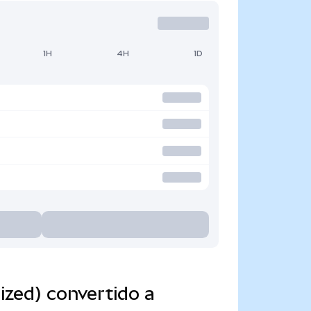
1H
4H
1D
zed) convertido a