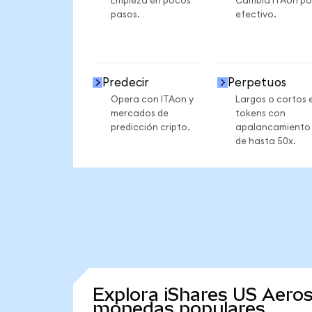
Empieza en pocos
Cambia ITAon po
pasos.
efectivo.
Predecir
Perpetuos
Opera con ITAon y
Largos o cortos 
mercados de
tokens con
predicción cripto.
apalancamiento
de hasta 50x.
Explora iShares US Aero
monedas populares