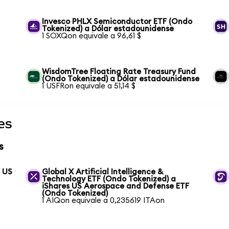
Invesco PHLX Semiconductor ETF (Ondo
Tokenized) a Dólar estadounidense
1 SOXQon equivale a 96,61 $
WisdomTree Floating Rate Treasury Fund
(Ondo Tokenized) a Dólar estadounidense
1 USFRon equivale a 51,14 $
es
s
s US
Global X Artificial Intelligence &
Technology ETF (Ondo Tokenized) a
iShares US Aerospace and Defense ETF
(Ondo Tokenized)
1 AIQon equivale a 0,235619 ITAon