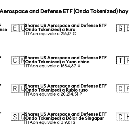
S Aerospace and Defense ETF (Ondo Tokenized) hoy
F
iShares US Aerospace and Defense ETF
🇪🇺
🇬
ense
(Ondo Tokenized) a Euro
1 ITAon equivale a 216,17 €
F
iShares US Aerospace and Defense ETF
🇨🇳
🇹
(Ondo Tokenized) a Yuan chino
1 ITAon equivale a 1684,87 ¥
F
iShares US Aerospace and Defense ETF
🇷🇺
🇨
(Ondo Tokenized) a Rublo ruso
1 ITAon equivale a 20.214,51 ₽
F
iShares US Aerospace and Defense ETF
🇸🇬
🇨
(Ondo Tokenized) a Dólar de Singapur
1 ITAon equivale a 319,81 $