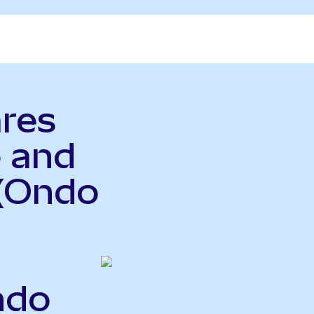
ares
 and
(Ondo
ndo