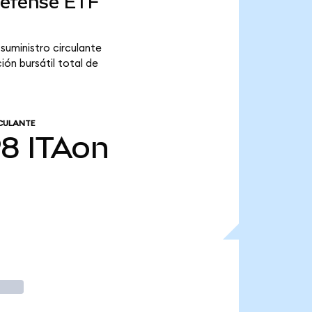
Defense ETF
suministro circulante
ón bursátil total de
CULANTE
98
ITAon