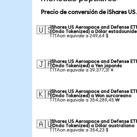
Precio de conversión de iShares U
iShares US Aerospace and Defense ET
🇺🇸
(Ondo Tokenized) a Dólar estadounid
1 ITAon equivale a 249,64 $
iShares US Aerospace and Defense ET
🇯🇵
(Ondo Tokenized) a Yen japonés
1 ITAon equivale a 39.377,31 ¥
iShares US Aerospace and Defense ET
🇰🇷
(Ondo Tokenized) a Won surcoreano
1 ITAon equivale a 354.289,45 ₩
iShares US Aerospace and Defense ET
🇦🇺
(Ondo Tokenized) a Dólar australiano
1 ITAon equivale a 354,23 $