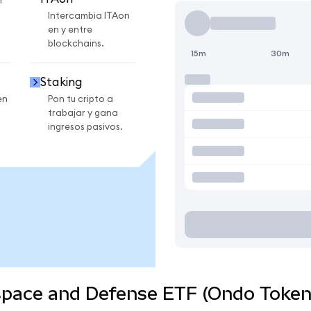
r
Intercambia ITAon
en y entre
blockchains.
15m
30m
Staking
en
Pon tu cripto a
trabajar y gana
ingresos pasivos.
space and Defense ETF (Ondo Tokeni