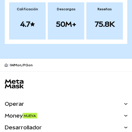
Calificación
Descargas
Reseñas
4.7
50M+
75.8K
IWMon/PGon
Pie de página del sitio MetaMask
Operar
Canjear
Money
NUEVA
Predecir
NUEVA
Comprar
Desarrollador
Perps
NUEVA