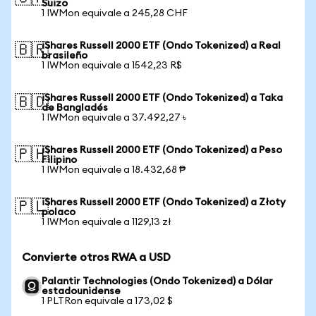
Suizo
1 IWMon equivale a 245,28 CHF
iShares Russell 2000 ETF (Ondo Tokenized) a Real
🇧🇷
brasileño
1 IWMon equivale a 1542,23 R$
iShares Russell 2000 ETF (Ondo Tokenized) a Taka
🇧🇩
de Bangladés
1 IWMon equivale a 37.492,27 ৳
iShares Russell 2000 ETF (Ondo Tokenized) a Peso
🇵🇭
Filipino
1 IWMon equivale a 18.432,68 ₱
iShares Russell 2000 ETF (Ondo Tokenized) a Złoty
🇵🇱
polaco
1 IWMon equivale a 1129,13 zł
Convierte otros RWA a USD
Palantir Technologies (Ondo Tokenized) a Dólar
estadounidense
1 PLTRon equivale a 173,02 $