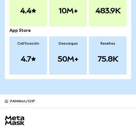
4.4
10M+
483.9K
App Store
Calificación
Descargas
Reseñas
4.7
50M+
75.8K
PANWon/CHF
Pie de página del sitio MetaMask