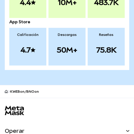
4.4
10M+
483.7K
App Store
Calificación
Descargas
Reseñas
4.7
50M+
75.8K
KWEBon/BNOon
Pie de página del sitio MetaMask
Operar