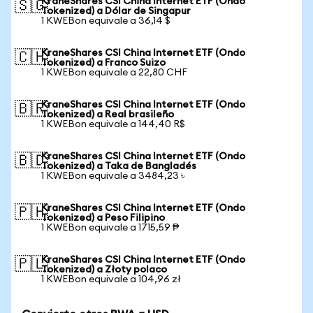
KraneShares CSI China Internet ETF (Ondo
🇸🇬
Tokenized) a Dólar de Singapur
1 KWEBon equivale a 36,14 $
KraneShares CSI China Internet ETF (Ondo
🇨🇭
Tokenized) a Franco Suizo
1 KWEBon equivale a 22,80 CHF
KraneShares CSI China Internet ETF (Ondo
🇧🇷
Tokenized) a Real brasileño
1 KWEBon equivale a 144,40 R$
KraneShares CSI China Internet ETF (Ondo
🇧🇩
Tokenized) a Taka de Bangladés
1 KWEBon equivale a 3484,23 ৳
KraneShares CSI China Internet ETF (Ondo
🇵🇭
Tokenized) a Peso Filipino
1 KWEBon equivale a 1715,59 ₱
KraneShares CSI China Internet ETF (Ondo
🇵🇱
Tokenized) a Złoty polaco
1 KWEBon equivale a 104,96 zł