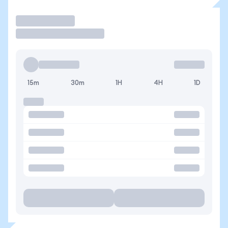
Operar
15m
30m
1H
4H
1D