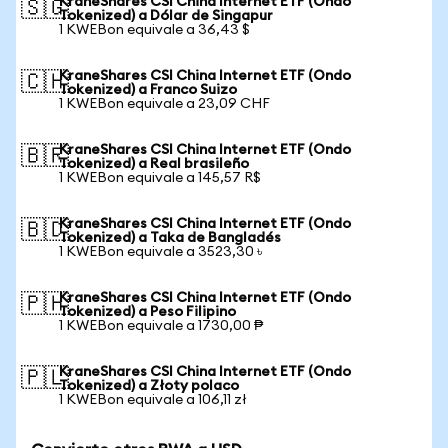
KraneShares CSI China Internet ETF (Ondo
🇸🇬
Tokenized) a Dólar de Singapur
1 KWEBon equivale a 36,43 $
KraneShares CSI China Internet ETF (Ondo
🇨🇭
Tokenized) a Franco Suizo
1 KWEBon equivale a 23,09 CHF
KraneShares CSI China Internet ETF (Ondo
🇧🇷
Tokenized) a Real brasileño
1 KWEBon equivale a 145,57 R$
KraneShares CSI China Internet ETF (Ondo
🇧🇩
Tokenized) a Taka de Bangladés
1 KWEBon equivale a 3523,30 ৳
KraneShares CSI China Internet ETF (Ondo
🇵🇭
Tokenized) a Peso Filipino
1 KWEBon equivale a 1730,00 ₱
KraneShares CSI China Internet ETF (Ondo
🇵🇱
Tokenized) a Złoty polaco
1 KWEBon equivale a 106,11 zł