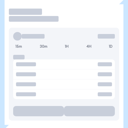
Operar
15m
30m
1H
4H
1D