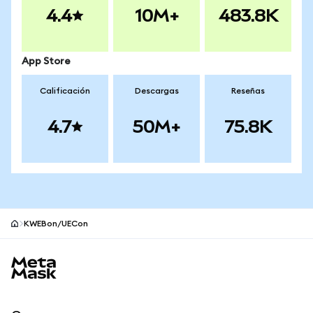
4.4
10M+
483.8K
App Store
Calificación
Descargas
Reseñas
4.7
50M+
75.8K
KWEBon/UECon
Pie de página del sitio MetaMask