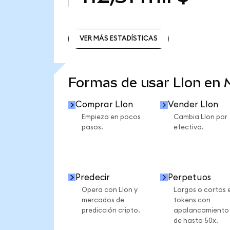
VER MÁS ESTADÍSTICAS
VER MÁS ESTADÍSTICAS
Formas de usar LIon en
Comprar LIon
Vender LIon
Empieza en pocos
Cambia LIon por
pasos.
efectivo.
Predecir
Perpetuos
Opera con LIon y
Largos o cortos 
mercados de
tokens con
predicción cripto.
apalancamiento
de hasta 50x.