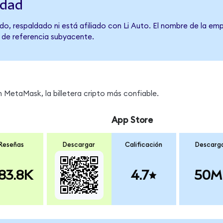
idad
o, respaldado ni está afiliado con Li Auto. El nombre de la emp
o de referencia subyacente.
 MetaMask, la billetera cripto más confiable.
App Store
Reseñas
Descargar
Calificación
Descarg
83.8K
4.7
50M