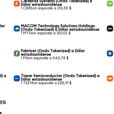
Cerebras Systems (Ondo Tokenized) a
Dólar estadounidense
1 CBRSon equivale a 213,59 $
lar
MACOM Technology Solutions Holdings
(Ondo Tokenized) a Dólar estadounidense
1 MTSIon equivale a 301,02 $
Fabrinet (Ondo Tokenized) a Dólar
estadounidense
1 FNon equivale a 543,78 $
d) a
Tower Semiconductor (Ondo Tokenized) a
Dólar estadounidense
1 TSEMon equivale a 228,91 $
es
s