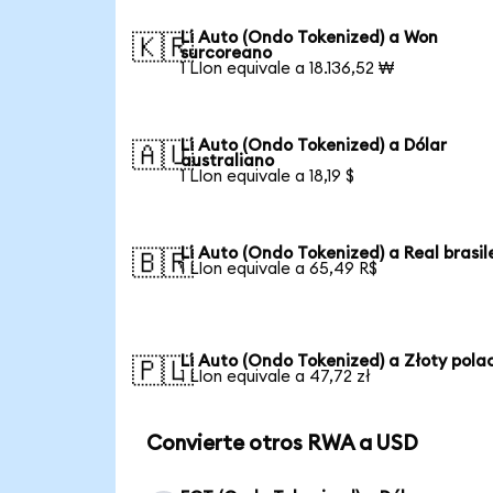
Li Auto (Ondo Tokenized) a Won
🇰🇷
surcoreano
1 LIon equivale a 18.136,52 ₩
Li Auto (Ondo Tokenized) a Dólar
🇦🇺
australiano
1 LIon equivale a 18,19 $
Li Auto (Ondo Tokenized) a Real brasil
🇧🇷
1 LIon equivale a 65,49 R$
Li Auto (Ondo Tokenized) a Złoty pola
🇵🇱
1 LIon equivale a 47,72 zł
Convierte otros RWA a USD