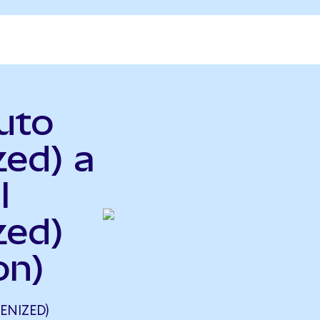
Auto
zed) a
l
zed)
on)
ENIZED)