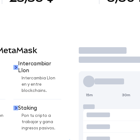
 MetaMask
Operar
Intercambiar
LIon
Intercambia LIon
en y entre
blockchains.
15m
30m
Staking
en
Pon tu cripto a
trabajar y gana
ingresos pasivos.