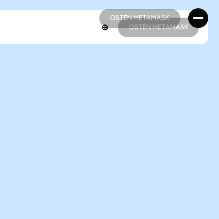
OBTÉN METAMASK
OBTÉN METAMASK
OBTÉN METAMASK
OBTÉN METAMASK