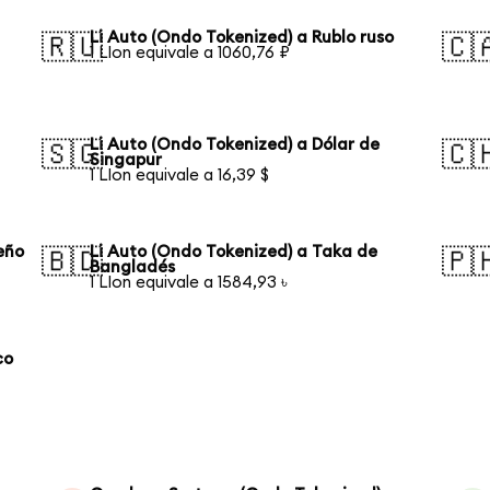
Li Auto (Ondo Tokenized) a Rublo ruso
🇷🇺
🇨
1 LIon equivale a 1060,76 ₽
Li Auto (Ondo Tokenized) a Dólar de
🇸🇬
🇨
Singapur
1 LIon equivale a 16,39 $
eño
Li Auto (Ondo Tokenized) a Taka de
🇧🇩
🇵
Bangladés
1 LIon equivale a 1584,93 ৳
co