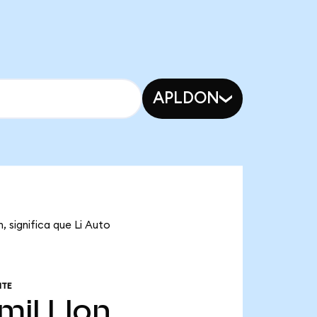
APLDON
, significa que Li Auto
NTE
mil
LIon