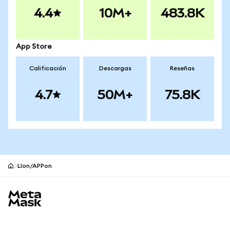
4.4
10M+
483.8K
App Store
Calificación
Descargas
Reseñas
4.7
50M+
75.8K
LIon/APPon
Pie de página del sitio MetaMask