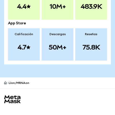
4.4
10M+
483.9K
App Store
Calificación
Descargas
Reseñas
4.7
50M+
75.8K
LIon/MRNAon
Pie de página del sitio MetaMask