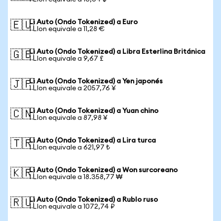
Li Auto (Ondo Tokenized) a Euro
🇪🇺
1 LIon equivale a 11,28 €
Li Auto (Ondo Tokenized) a Libra Esterlina Británica
🇬🇧
1 LIon equivale a 9,67 £
Li Auto (Ondo Tokenized) a Yen japonés
🇯🇵
1 LIon equivale a 2057,76 ¥
Li Auto (Ondo Tokenized) a Yuan chino
🇨🇳
1 LIon equivale a 87,98 ¥
Li Auto (Ondo Tokenized) a Lira turca
🇹🇷
1 LIon equivale a 621,97 ₺
Li Auto (Ondo Tokenized) a Won surcoreano
🇰🇷
1 LIon equivale a 18.358,77 ₩
Li Auto (Ondo Tokenized) a Rublo ruso
🇷🇺
1 LIon equivale a 1072,74 ₽