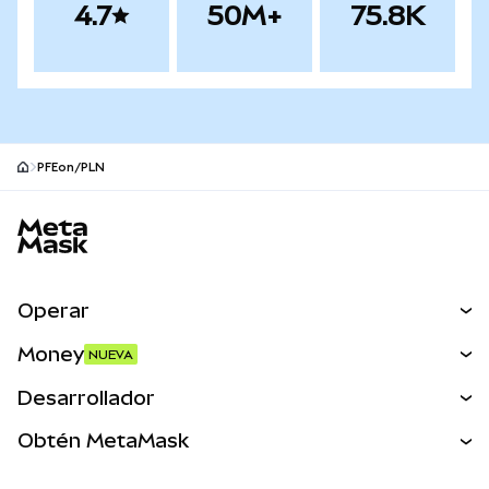
4.7
50M+
75.8K
PFEon/PLN
Pie de página del sitio MetaMask
Operar
Canjear
Money
NUEVA
Predecir
NUEVA
Comprar
Desarrollador
Perps
NUEVA
Tarjeta
Ver los documentos
Obtén MetaMask
Activos del mundo real
mUSD
NUEVA
Panel
Obtén Metamask