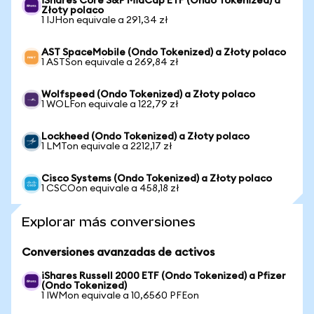
iShares Core S&P MidCap ETF (Ondo Tokenized) a
Złoty polaco
1 IJHon equivale a 291,34 zł
AST SpaceMobile (Ondo Tokenized) a Złoty polaco
1 ASTSon equivale a 269,84 zł
Wolfspeed (Ondo Tokenized) a Złoty polaco
1 WOLFon equivale a 122,79 zł
Lockheed (Ondo Tokenized) a Złoty polaco
1 LMTon equivale a 2212,17 zł
Cisco Systems (Ondo Tokenized) a Złoty polaco
1 CSCOon equivale a 458,18 zł
Explorar más conversiones
Conversiones avanzadas de activos
iShares Russell 2000 ETF (Ondo Tokenized) a Pfizer
(Ondo Tokenized)
1 IWMon equivale a 10,6560 PFEon