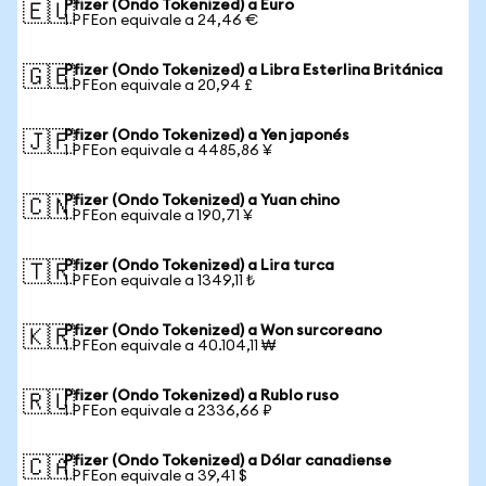
Pfizer (Ondo Tokenized) a Euro
🇪🇺
1 PFEon equivale a 24,46 €
Pfizer (Ondo Tokenized) a Libra Esterlina Británica
🇬🇧
1 PFEon equivale a 20,94 £
Pfizer (Ondo Tokenized) a Yen japonés
🇯🇵
1 PFEon equivale a 4485,86 ¥
Pfizer (Ondo Tokenized) a Yuan chino
🇨🇳
1 PFEon equivale a 190,71 ¥
Pfizer (Ondo Tokenized) a Lira turca
🇹🇷
1 PFEon equivale a 1349,11 ₺
Pfizer (Ondo Tokenized) a Won surcoreano
🇰🇷
1 PFEon equivale a 40.104,11 ₩
Pfizer (Ondo Tokenized) a Rublo ruso
🇷🇺
1 PFEon equivale a 2336,66 ₽
Pfizer (Ondo Tokenized) a Dólar canadiense
🇨🇦
1 PFEon equivale a 39,41 $