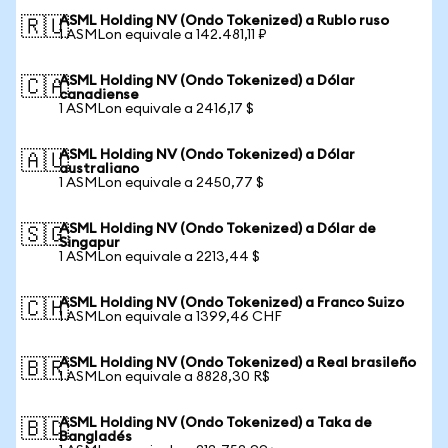
ASML Holding NV (Ondo Tokenized) a Rublo ruso
🇷🇺
1 ASMLon equivale a 142.481,11 ₽
ASML Holding NV (Ondo Tokenized) a Dólar
🇨🇦
canadiense
1 ASMLon equivale a 2416,17 $
ASML Holding NV (Ondo Tokenized) a Dólar
🇦🇺
australiano
1 ASMLon equivale a 2450,77 $
ASML Holding NV (Ondo Tokenized) a Dólar de
🇸🇬
Singapur
1 ASMLon equivale a 2213,44 $
ASML Holding NV (Ondo Tokenized) a Franco Suizo
🇨🇭
1 ASMLon equivale a 1399,46 CHF
ASML Holding NV (Ondo Tokenized) a Real brasileño
🇧🇷
1 ASMLon equivale a 8828,30 R$
ASML Holding NV (Ondo Tokenized) a Taka de
🇧🇩
Bangladés