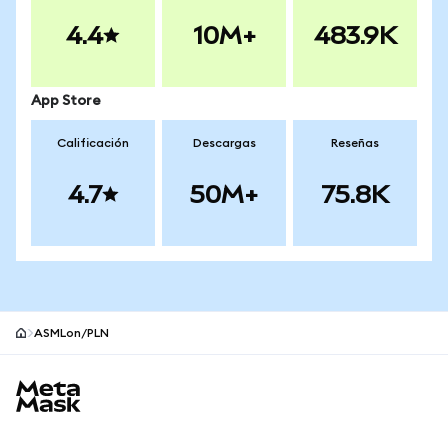
4.4
10M+
483.9K
App Store
Calificación
Descargas
Reseñas
4.7
50M+
75.8K
ASMLon/PLN
Pie de página del sitio MetaMask