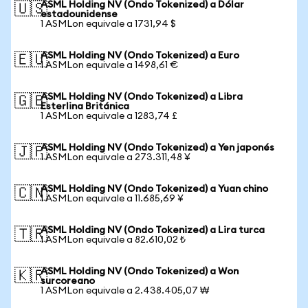
ASML Holding NV (Ondo Tokenized) a Dólar
🇺🇸
estadounidense
1 ASMLon equivale a 1731,94 $
ASML Holding NV (Ondo Tokenized) a Euro
🇪🇺
1 ASMLon equivale a 1498,61 €
ASML Holding NV (Ondo Tokenized) a Libra
🇬🇧
Esterlina Británica
1 ASMLon equivale a 1283,74 £
ASML Holding NV (Ondo Tokenized) a Yen japonés
🇯🇵
1 ASMLon equivale a 273.311,48 ¥
ASML Holding NV (Ondo Tokenized) a Yuan chino
🇨🇳
1 ASMLon equivale a 11.685,69 ¥
ASML Holding NV (Ondo Tokenized) a Lira turca
🇹🇷
1 ASMLon equivale a 82.610,02 ₺
ASML Holding NV (Ondo Tokenized) a Won
🇰🇷
surcoreano
1 ASMLon equivale a 2.438.405,07 ₩