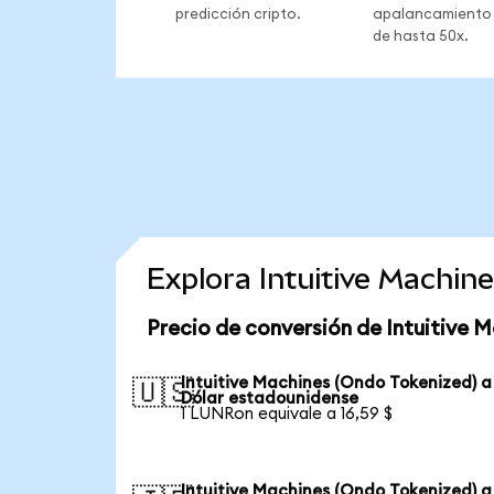
predicción cripto.
apalancamiento
de hasta 50x.
Explora Intuitive Machin
Precio de conversión de Intuitive 
Intuitive Machines (Ondo Tokenized) a
🇺🇸
Dólar estadounidense
1 LUNRon equivale a 16,59 $
Intuitive Machines (Ondo Tokenized) a