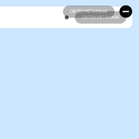
OBTÉN METAMASK
OBTÉN METAMASK
OBTÉN METAMASK
OBTÉN METAMASK