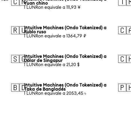
🇨🇳
🇹
Yuan chino
1 LUNRon equivale a 111,93 ¥
Intuitive Machines (Ondo Tokenized) a
🇷🇺
🇨
Rublo ruso
1 LUNRon equivale a 1364,79 ₽
Intuitive Machines (Ondo Tokenized) a
🇸🇬
🇨
Dólar de Singapur
1 LUNRon equivale a 21,20 $
Intuitive Machines (Ondo Tokenized) a
🇧🇩
🇵
Taka de Bangladés
1 LUNRon equivale a 2053,45 ৳