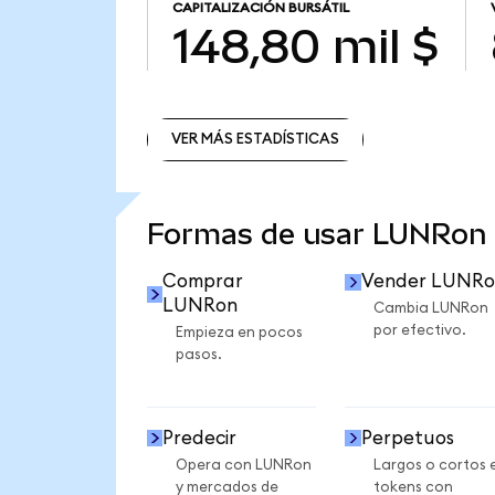
CAPITALIZACIÓN BURSÁTIL
148,80 mil $
VER MÁS ESTADÍSTICAS
VER MÁS ESTADÍSTICAS
Formas de usar LUNRon
Comprar
Vender LUNRo
LUNRon
Cambia LUNRon
por efectivo.
Empieza en pocos
pasos.
Predecir
Perpetuos
Opera con LUNRon
Largos o cortos 
y mercados de
tokens con