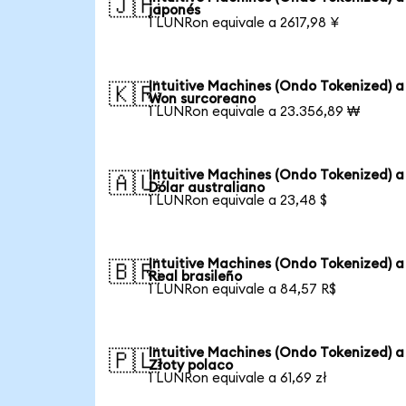
🇯🇵
japonés
1 LUNRon equivale a 2617,98 ¥
Intuitive Machines (Ondo Tokenized) a
🇰🇷
Won surcoreano
1 LUNRon equivale a 23.356,89 ₩
Intuitive Machines (Ondo Tokenized) a
🇦🇺
Dólar australiano
1 LUNRon equivale a 23,48 $
Intuitive Machines (Ondo Tokenized) a
🇧🇷
Real brasileño
1 LUNRon equivale a 84,57 R$
Intuitive Machines (Ondo Tokenized) a
🇵🇱
Złoty polaco
1 LUNRon equivale a 61,69 zł