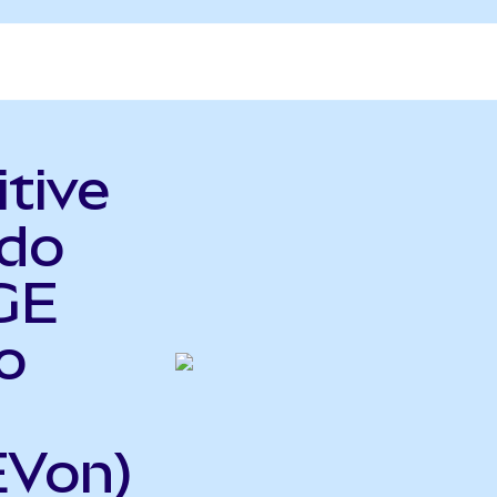
itive
ndo
GE
o
EVon)