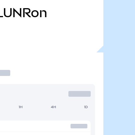
LUNRon
1H
4H
1D