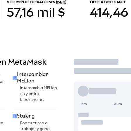
VOLUMEN DE OPERACIONES
(24 H)
OFERTA CIRCULANTE
57,16 mil $
414,46
 en MetaMask
Operar
n
Intercambiar
MELIon
or
Intercambia MELIon
en y entre
blockchains.
15m
30m
Staking
en
Pon tu cripto a
trabajar y gana