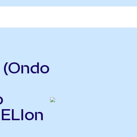
 (Ondo
o
MELIon