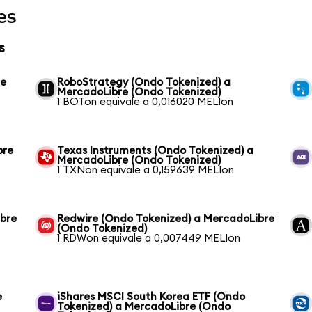
es
s
re
RoboStrategy (Ondo Tokenized) a
MercadoLibre (Ondo Tokenized)
1 BOTon equivale a 0,016020 MELIon
bre
Texas Instruments (Ondo Tokenized) a
MercadoLibre (Ondo Tokenized)
1 TXNon equivale a 0,159639 MELIon
ibre
Redwire (Ondo Tokenized) a MercadoLibre
(Ondo Tokenized)
1 RDWon equivale a 0,007449 MELIon
e
iShares MSCI South Korea ETF (Ondo
Tokenized) a MercadoLibre (Ondo