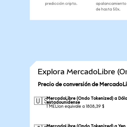
predicción cripto.
apalancamiento
de hasta 50x.
Explora MercadoLibre (O
Precio de conversión de MercadoLi
MercadoLibre (Ondo Tokenized) a Dól
🇺🇸
estadounidense
1 MELIon equivale a 1808,39 $
MercadoLibre (Ondo Tokenized) a Yen