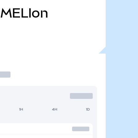
MELIon
1H
4H
1D