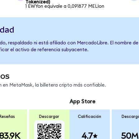
Tokenized)
1 EWYon equivale a 0,091877 MELIon
idad
do, respaldado ni está afiliado con MercadoLibre. El nombre de
ficar el activo de referencia subyacente.
dos
en MetaMask, la billetera cripto más confiable.
App Store
Reseñas
Descargar
Calificación
Descarg
83.9K
4.7
50M