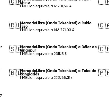
🇨🇳
🇹
chino
1 MELIon equivale a 12.201,56 ¥
n
MercadoLibre (Ondo Tokenized) a Rublo
🇷🇺
🇨
ruso
1 MELIon equivale a 148.771,03 ₽
ar
MercadoLibre (Ondo Tokenized) a Dólar de
🇸🇬
🇨
Singapur
1 MELIon equivale a 2311,15 $
l
MercadoLibre (Ondo Tokenized) a Taka de
🇧🇩
🇵
Bangladés
1 MELIon equivale a 223.188,31 ৳
ty