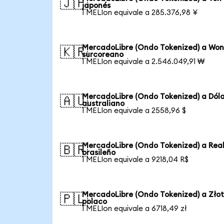
🇯🇵
japonés
1 MELIon equivale a 285.376,98 ¥
MercadoLibre (Ondo Tokenized) a Wo
🇰🇷
surcoreano
1 MELIon equivale a 2.546.049,91 ₩
MercadoLibre (Ondo Tokenized) a Dól
🇦🇺
australiano
1 MELIon equivale a 2558,96 $
MercadoLibre (Ondo Tokenized) a Rea
🇧🇷
brasileño
1 MELIon equivale a 9218,04 R$
MercadoLibre (Ondo Tokenized) a Zło
🇵🇱
polaco
1 MELIon equivale a 6718,49 zł