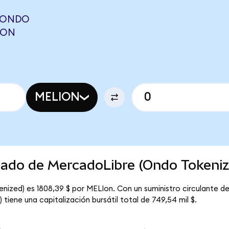
 (ONDO
PON
MELION
rcado de MercadoLibre (Ondo Tokeni
nized) es 1808,39 $ por MELIon. Con un suministro circulante d
iene una capitalización bursátil total de 749,54 mil $.