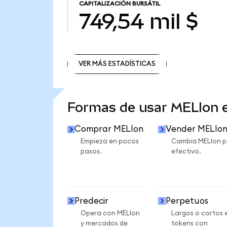
CAPITALIZACIÓN BURSÁTIL
749,54 mil $
VER MÁS ESTADÍSTICAS
VER MÁS ESTADÍSTICAS
Formas de usar MELIon
Comprar MELIon
Vender MELIo
Empieza en pocos
Cambia MELIon p
pasos.
efectivo.
Predecir
Perpetuos
Opera con MELIon
Largos o cortos 
y mercados de
tokens con