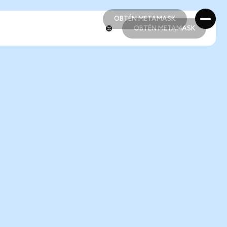
OBTÉN METAMASK
OBTÉN METAMASK
OBTÉN METAMASK
OBTÉN METAMASK