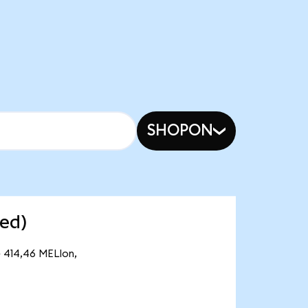
SHOPON
zed)
e 414,46 MELIon,