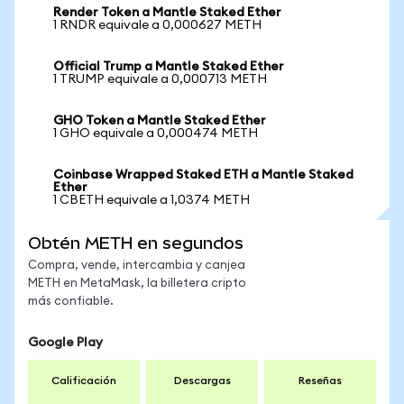
Render Token a Mantle Staked Ether
1 RNDR equivale a 0,000627 METH
Official Trump a Mantle Staked Ether
1 TRUMP equivale a 0,000713 METH
GHO Token a Mantle Staked Ether
1 GHO equivale a 0,000474 METH
Coinbase Wrapped Staked ETH a Mantle Staked
Ether
1 CBETH equivale a 1,0374 METH
Obtén METH en segundos
Compra, vende, intercambia y canjea
METH en MetaMask, la billetera cripto
más confiable.
Google Play
Calificación
Descargas
Reseñas