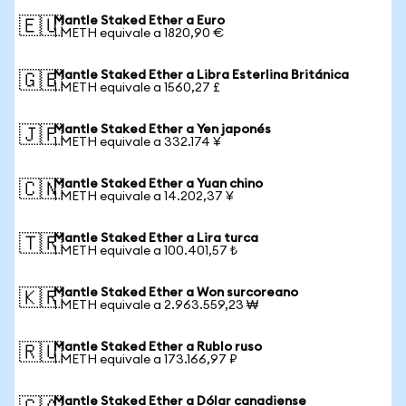
Mantle Staked Ether a Euro
🇪🇺
1 METH equivale a 1820,90 €
Mantle Staked Ether a Libra Esterlina Británica
🇬🇧
1 METH equivale a 1560,27 £
Mantle Staked Ether a Yen japonés
🇯🇵
1 METH equivale a 332.174 ¥
Mantle Staked Ether a Yuan chino
🇨🇳
1 METH equivale a 14.202,37 ¥
Mantle Staked Ether a Lira turca
🇹🇷
1 METH equivale a 100.401,57 ₺
Mantle Staked Ether a Won surcoreano
🇰🇷
1 METH equivale a 2.963.559,23 ₩
Mantle Staked Ether a Rublo ruso
🇷🇺
1 METH equivale a 173.166,97 ₽
Mantle Staked Ether a Dólar canadiense