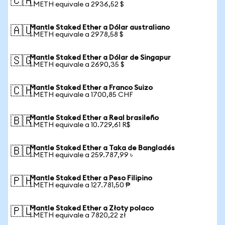
🇨🇦
1 METH equivale a 2936,52 $
Mantle Staked Ether a Dólar australiano
🇦🇺
1 METH equivale a 2978,58 $
Mantle Staked Ether a Dólar de Singapur
🇸🇬
1 METH equivale a 2690,35 $
Mantle Staked Ether a Franco Suizo
🇨🇭
1 METH equivale a 1700,85 CHF
Mantle Staked Ether a Real brasileño
🇧🇷
1 METH equivale a 10.729,61 R$
Mantle Staked Ether a Taka de Bangladés
🇧🇩
1 METH equivale a 259.787,99 ৳
Mantle Staked Ether a Peso Filipino
🇵🇭
1 METH equivale a 127.781,50 ₱
Mantle Staked Ether a Złoty polaco
🇵🇱
1 METH equivale a 7820,22 zł