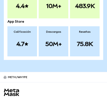
4.4
10M+
483.9K
App Store
Calificación
Descargas
Reseñas
4.7
50M+
75.8K
METH/WHYPE
Pie de página del sitio MetaMask