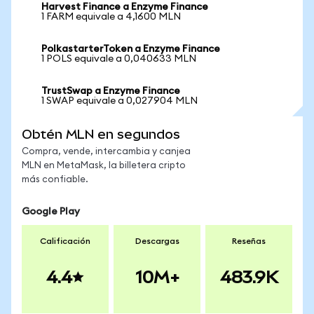
Harvest Finance a Enzyme Finance
1 FARM equivale a 4,1600 MLN
PolkastarterToken a Enzyme Finance
1 POLS equivale a 0,040633 MLN
TrustSwap a Enzyme Finance
1 SWAP equivale a 0,027904 MLN
Obtén MLN en segundos
Compra, vende, intercambia y canjea
MLN en MetaMask, la billetera cripto
más confiable.
Google Play
Calificación
Descargas
Reseñas
4.4
10M+
483.9K