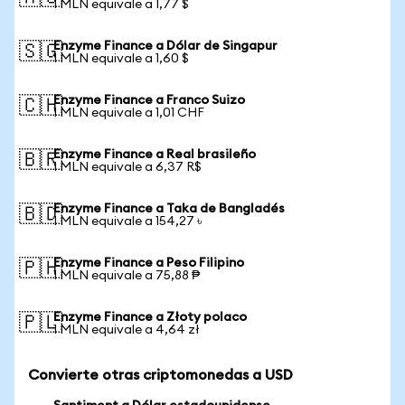
1 MLN equivale a 1,77 $
Enzyme Finance a Dólar de Singapur
🇸🇬
1 MLN equivale a 1,60 $
Enzyme Finance a Franco Suizo
🇨🇭
1 MLN equivale a 1,01 CHF
Enzyme Finance a Real brasileño
🇧🇷
1 MLN equivale a 6,37 R$
Enzyme Finance a Taka de Bangladés
🇧🇩
1 MLN equivale a 154,27 ৳
Enzyme Finance a Peso Filipino
🇵🇭
1 MLN equivale a 75,88 ₱
Enzyme Finance a Złoty polaco
🇵🇱
1 MLN equivale a 4,64 zł
Convierte otras criptomonedas a USD