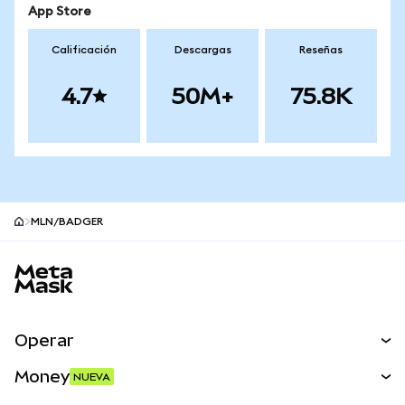
App Store
Calificación
Descargas
Reseñas
4.7
50M+
75.8K
MLN/BADGER
Pie de página del sitio MetaMask
Operar
Canjear
Money
NUEVA
Predecir
NUEVA
Comprar