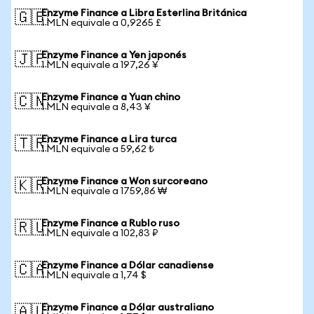
Enzyme Finance a Libra Esterlina Británica
🇬🇧
1 MLN equivale a 0,9265 £
Enzyme Finance a Yen japonés
🇯🇵
1 MLN equivale a 197,26 ¥
Enzyme Finance a Yuan chino
🇨🇳
1 MLN equivale a 8,43 ¥
Enzyme Finance a Lira turca
🇹🇷
1 MLN equivale a 59,62 ₺
Enzyme Finance a Won surcoreano
🇰🇷
1 MLN equivale a 1759,86 ₩
Enzyme Finance a Rublo ruso
🇷🇺
1 MLN equivale a 102,83 ₽
Enzyme Finance a Dólar canadiense
🇨🇦
1 MLN equivale a 1,74 $
Enzyme Finance a Dólar australiano
🇦🇺