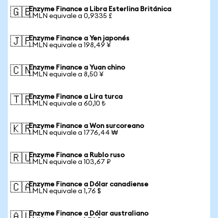
Enzyme Finance a Libra Esterlina Británica
🇬🇧
1 MLN equivale a 0,9335 £
Enzyme Finance a Yen japonés
🇯🇵
1 MLN equivale a 198,49 ¥
Enzyme Finance a Yuan chino
🇨🇳
1 MLN equivale a 8,50 ¥
Enzyme Finance a Lira turca
🇹🇷
1 MLN equivale a 60,10 ₺
Enzyme Finance a Won surcoreano
🇰🇷
1 MLN equivale a 1776,44 ₩
Enzyme Finance a Rublo ruso
🇷🇺
1 MLN equivale a 103,67 ₽
Enzyme Finance a Dólar canadiense
🇨🇦
1 MLN equivale a 1,76 $
Enzyme Finance a Dólar australiano
🇦🇺