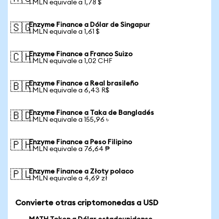
1 MLN equivale a 1,78 $
Enzyme Finance a Dólar de Singapur
🇸🇬
1 MLN equivale a 1,61 $
Enzyme Finance a Franco Suizo
🇨🇭
1 MLN equivale a 1,02 CHF
Enzyme Finance a Real brasileño
🇧🇷
1 MLN equivale a 6,43 R$
Enzyme Finance a Taka de Bangladés
🇧🇩
1 MLN equivale a 155,96 ৳
Enzyme Finance a Peso Filipino
🇵🇭
1 MLN equivale a 76,64 ₱
Enzyme Finance a Złoty polaco
🇵🇱
1 MLN equivale a 4,69 zł
Convierte otras criptomonedas a USD