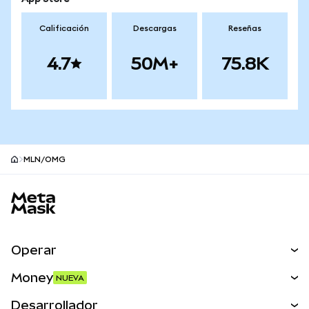
Calificación
Descargas
Reseñas
4.7
50M+
75.8K
MLN/OMG
Pie de página del sitio MetaMask
Operar
Canjear
Money
NUEVA
Predecir
NUEVA
Comprar
Desarrollador