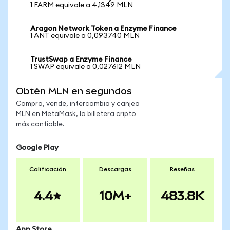
1 FARM equivale a 4,1349 MLN
Aragon Network Token a Enzyme Finance
1 ANT equivale a 0,093740 MLN
TrustSwap a Enzyme Finance
1 SWAP equivale a 0,027612 MLN
Obtén MLN en segundos
Compra, vende, intercambia y canjea
MLN en MetaMask, la billetera cripto
más confiable.
Google Play
Calificación
Descargas
Reseñas
4.4
10M+
483.8K
App Store