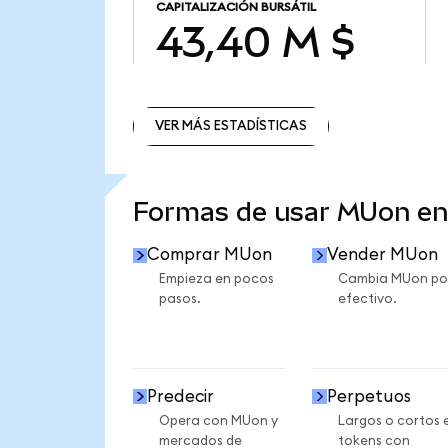
CAPITALIZACIÓN BURSÁTIL
43,40 M $
VER MÁS ESTADÍSTICAS
VER MÁS ESTADÍSTICAS
Formas de usar MUon e
Comprar MUon
Vender MUon
Empieza en pocos
Cambia MUon po
pasos.
efectivo.
Predecir
Perpetuos
Opera con MUon y
Largos o cortos 
mercados de
tokens con