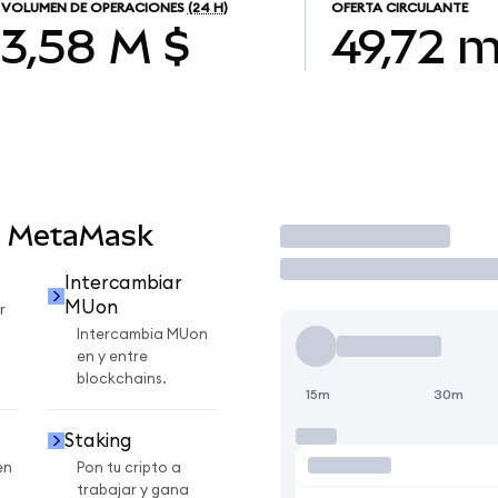
VOLUMEN DE OPERACIONES
(24 H)
OFERTA CIRCULANTE
3,58 M $
49,72 m
n MetaMask
Operar
Intercambiar
MUon
r
Intercambia MUon
en y entre
blockchains.
15m
30m
Staking
en
Pon tu cripto a
trabajar y gana