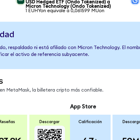
USD Hedged ETF (Ondo Tokenized) a
Micron Technology (Ondo Tokenized)
1 EUHYon equivale a 0,061599 MUon
idad
do, respaldado ni está afiliado con Micron Technology. El nomb
ficar el activo de referencia subyacente.
s
n MetaMask, la billetera cripto más confiable.
App Store
Reseñas
Descargar
Calificación
Descarg