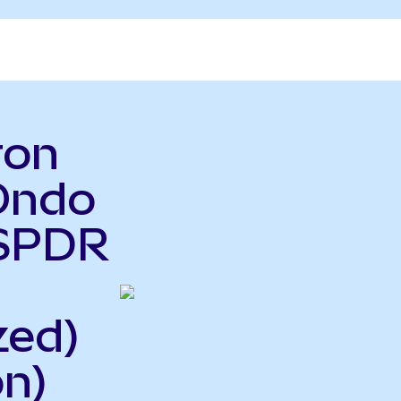
ron
Ondo
 SPDR
zed)
n)