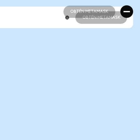
OBTÉN METAMASK
OBTÉN METAMASK
OBTÉN METAMASK
OBTÉN METAMASK