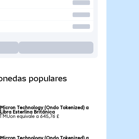
monedas populares
Micron Technology (Ondo Tokenized) a

Libra Esterlina Británica
1 MUon equivale a 645,76 £
Micron Technology (Ondo Tokenized) a