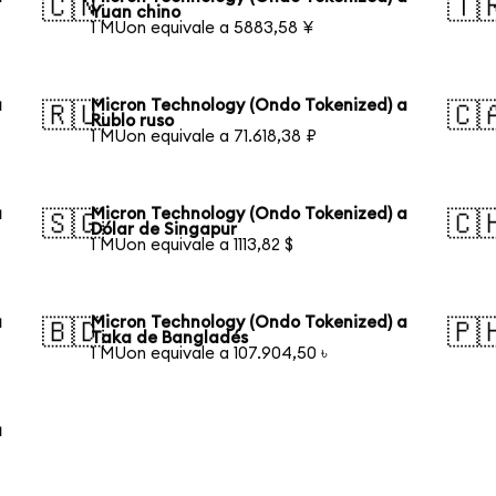
🇨🇳
🇹
Yuan chino
1 MUon equivale a 5883,58 ¥
a
Micron Technology (Ondo Tokenized) a
🇷🇺
🇨
Rublo ruso
1 MUon equivale a 71.618,38 ₽
a
Micron Technology (Ondo Tokenized) a
🇸🇬
🇨
Dólar de Singapur
1 MUon equivale a 1113,82 $
a
Micron Technology (Ondo Tokenized) a
🇧🇩
🇵
Taka de Bangladés
1 MUon equivale a 107.904,50 ৳
a