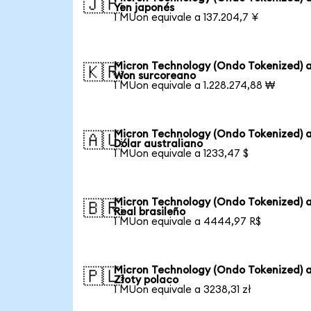
🇯🇵
Yen japonés
1 MUon equivale a 137.204,7 ¥
Micron Technology (Ondo Tokenized) 
🇰🇷
Won surcoreano
1 MUon equivale a 1.228.274,88 ₩
Micron Technology (Ondo Tokenized) 
🇦🇺
Dólar australiano
1 MUon equivale a 1233,47 $
Micron Technology (Ondo Tokenized) 
🇧🇷
Real brasileño
1 MUon equivale a 4444,97 R$
Micron Technology (Ondo Tokenized) 
🇵🇱
Złoty polaco
1 MUon equivale a 3238,31 zł