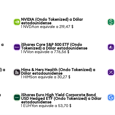
NVIDIA (Ondo Tokenized) a Dólar
estadounidense
1 NVDAon equivale a 219,47 $
 a
iShares Core S&P 500 ETF (Ondo
Tokenized) a Dólar estadounidense
1 IVVon equivale a 776,56 $
) a
Hims & Hers Health (Ondo Tokenized) a
Dólar estadounidense
1 HIMSon equivale a 30,27 $
a
iShares Euro High Yield Corporate Bond
USD Hedged ETF (Ondo Tokenized) a Dólar
estadounidense
1 EUHYon equivale a 53,70 $