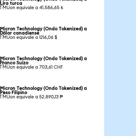

Lira turca
1 MUon equivale a 41.586,65 ₺
Micron Technology (Ondo Tokenized) a

Dólar canadiense
1 MUon equivale a 1216,06 $
Micron Technology (Ondo Tokenized) a

Franco Suizo
1 MUon equivale a 703,61 CHF
Micron Technology (Ondo Tokenized) a

Peso Filipino
1 MUon equivale a 52.890,13 ₱