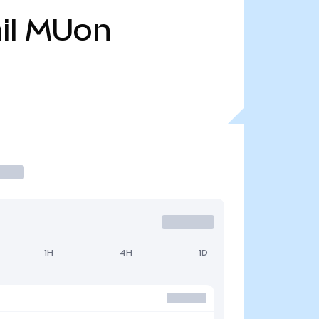
il
MUon
1H
4H
1D