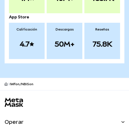
App Store
Calificación
Descargas
Reseñas
4.7
50M+
75.8K
IWFon/NBISon
Pie de página del sitio MetaMask
Operar
Canjear