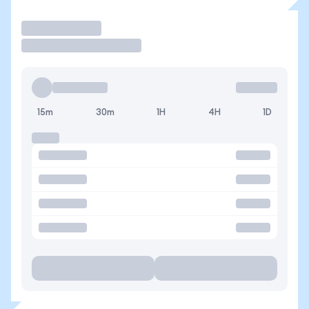
Operar
15m
30m
1H
4H
1D