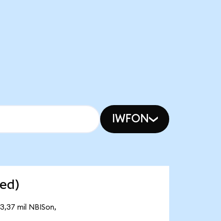
IWFON
zed)
3,37 mil NBISon,