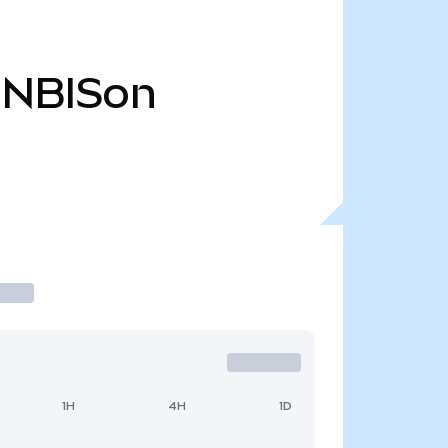
NBISon
1H
4H
1D