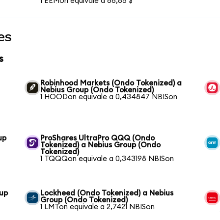
1 EEMon equivale a 66,65 $
es
s
Robinhood Markets (Ondo Tokenized) a
Nebius Group (Ondo Tokenized)
1 HOODon equivale a 0,434847 NBISon
up
ProShares UltraPro QQQ (Ondo
Tokenized) a Nebius Group (Ondo
Tokenized)
1 TQQQon equivale a 0,343198 NBISon
oup
Lockheed (Ondo Tokenized) a Nebius
Group (Ondo Tokenized)
1 LMTon equivale a 2,7421 NBISon