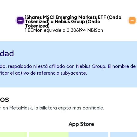
iShares MSCI Emerging Markets ETF (Ondo
Tokenized) a Nebius Group (Ondo
Tokenized)
1 EEMon equivale a 0,308194 NBISon
idad
do, respaldado ni está afiliado con Nebius Group. El nombre de
ficar el activo de referencia subyacente.
dos
en MetaMask, la billetera cripto más confiable.
App Store