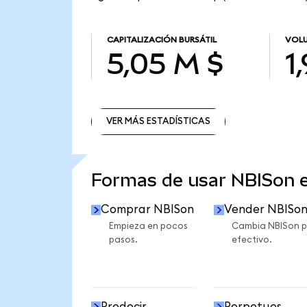
CAPITALIZACIÓN BURSÁTIL
VOLU
5,05 M $
1
VER MÁS ESTADÍSTICAS
VER MÁS ESTADÍSTICAS
Formas de usar NBISon 
Comprar NBISon
Vender NBISo
Empieza en pocos
Cambia NBISon p
pasos.
efectivo.
Predecir
Perpetuos