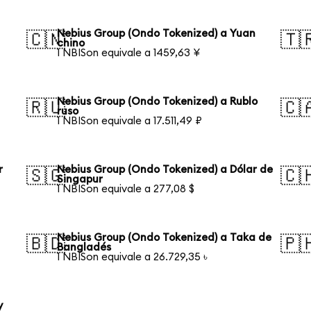
Nebius Group (Ondo Tokenized) a Yuan
🇨🇳
🇹
chino
1 NBISon equivale a 1459,63 ¥
Nebius Group (Ondo Tokenized) a Rublo
🇷🇺
🇨
ruso
1 NBISon equivale a 17.511,49 ₽
r
Nebius Group (Ondo Tokenized) a Dólar de
🇸🇬
🇨
Singapur
1 NBISon equivale a 277,08 $
Nebius Group (Ondo Tokenized) a Taka de
🇧🇩
🇵
Bangladés
1 NBISon equivale a 26.729,35 ৳
y