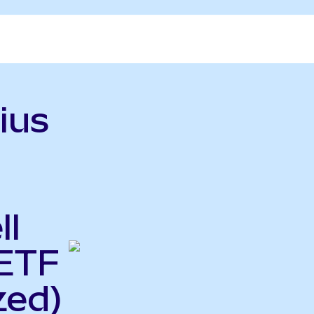
ius
ll
ETF
zed)