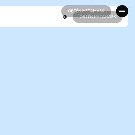
OBTÉN METAMASK
OBTÉN METAMASK
OBTÉN METAMASK
OBTÉN METAMASK