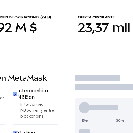
MEN DE OPERACIONES
(24 H)
OFERTA CIRCULANTE
,92 M $
23,37 mil
en MetaMask
Operar
n
Intercambiar
NBISon
or
Intercambia
NBISon en y entre
blockchains.
15m
30m
Staking