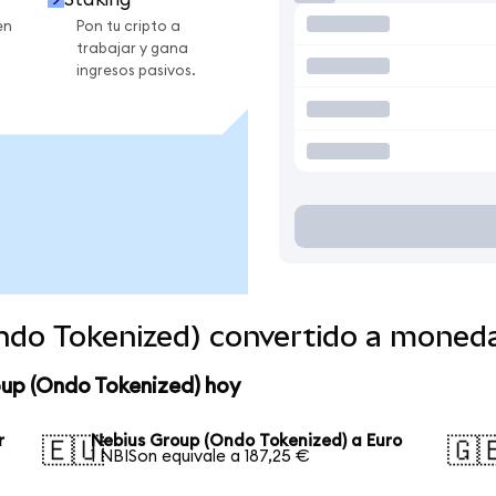
en
Pon tu cripto a
trabajar y gana
ingresos pasivos.
ndo Tokenized) convertido a moned
oup (Ondo Tokenized) hoy
r
Nebius Group (Ondo Tokenized) a Euro
🇪🇺
🇬
1 NBISon equivale a 187,25 €