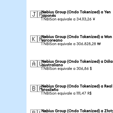
Nebius Group (Ondo Tokenized) a Yen
🇯🇵
japonés
1 NBISon equivale a 34.113,26 ¥
Nebius Group (Ondo Tokenized) a Won
🇰🇷
surcoreano
1 NBISon equivale a 306.828,28 ₩
Nebius Group (Ondo Tokenized) a Dóla
🇦🇺
australiano
1 NBISon equivale a 306,86 $
Nebius Group (Ondo Tokenized) a Real
🇧🇷
brasileño
1 NBISon equivale a 1111,47 R$
Nebius Group (Ondo Tokenized) a Złot