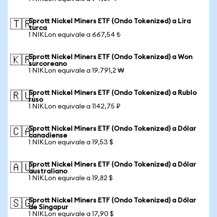
Sprott Nickel Miners ETF (Ondo Tokenized) a Lira
🇹🇷
turca
1 NIKLon equivale a 667,54 ₺
Sprott Nickel Miners ETF (Ondo Tokenized) a Won
🇰🇷
surcoreano
1 NIKLon equivale a 19.791,2 ₩
Sprott Nickel Miners ETF (Ondo Tokenized) a Rublo
🇷🇺
ruso
1 NIKLon equivale a 1142,75 ₽
Sprott Nickel Miners ETF (Ondo Tokenized) a Dólar
🇨🇦
canadiense
1 NIKLon equivale a 19,53 $
Sprott Nickel Miners ETF (Ondo Tokenized) a Dólar
🇦🇺
australiano
1 NIKLon equivale a 19,82 $
Sprott Nickel Miners ETF (Ondo Tokenized) a Dólar
🇸🇬
de Singapur
1 NIKLon equivale a 17,90 $