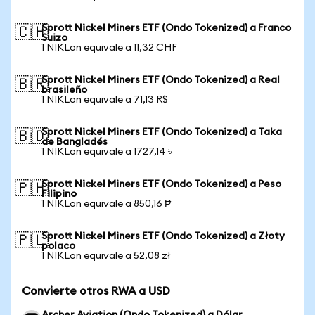
Sprott Nickel Miners ETF (Ondo Tokenized) a Franco
🇨🇭
Suizo
1 NIKLon equivale a 11,32 CHF
Sprott Nickel Miners ETF (Ondo Tokenized) a Real
🇧🇷
brasileño
1 NIKLon equivale a 71,13 R$
Sprott Nickel Miners ETF (Ondo Tokenized) a Taka
🇧🇩
de Bangladés
1 NIKLon equivale a 1727,14 ৳
Sprott Nickel Miners ETF (Ondo Tokenized) a Peso
🇵🇭
Filipino
1 NIKLon equivale a 850,16 ₱
Sprott Nickel Miners ETF (Ondo Tokenized) a Złoty
🇵🇱
polaco
1 NIKLon equivale a 52,08 zł
Convierte otros RWA a USD