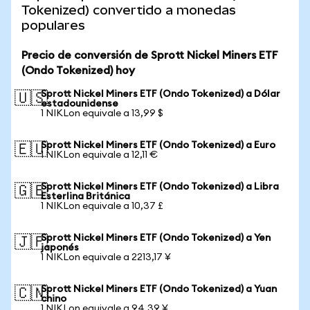
Tokenized) convertido a monedas
populares
Precio de conversión de Sprott Nickel Miners ETF
(Ondo Tokenized) hoy
Sprott Nickel Miners ETF (Ondo Tokenized) a Dólar
🇺🇸
estadounidense
1 NIKLon equivale a 13,99 $
Sprott Nickel Miners ETF (Ondo Tokenized) a Euro
🇪🇺
1 NIKLon equivale a 12,11 €
Sprott Nickel Miners ETF (Ondo Tokenized) a Libra
🇬🇧
Esterlina Británica
1 NIKLon equivale a 10,37 £
Sprott Nickel Miners ETF (Ondo Tokenized) a Yen
🇯🇵
japonés
1 NIKLon equivale a 2213,17 ¥
Sprott Nickel Miners ETF (Ondo Tokenized) a Yuan
🇨🇳
chino
1 NIKLon equivale a 94,39 ¥