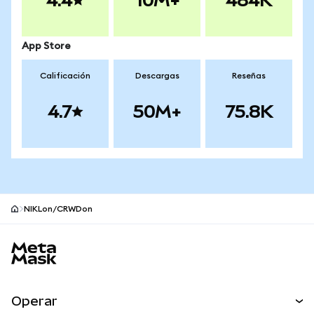
4.4
10M+
484K
App Store
Calificación
Descargas
Reseñas
4.7
50M+
75.8K
NIKLon/CRWDon
Pie de página del sitio MetaMask
Operar