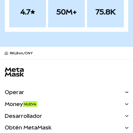
4.7
50M+
75.8K
RKLBon/CNY
Pie de página del sitio MetaMask
Operar
Canjear
Money
NUEVA
Predecir
NUEVA
Comprar
Desarrollador
Perps
NUEVA
Tarjeta
Ver los documentos
Obtén MetaMask
Activos del mundo real
mUSD
NUEVA
Panel