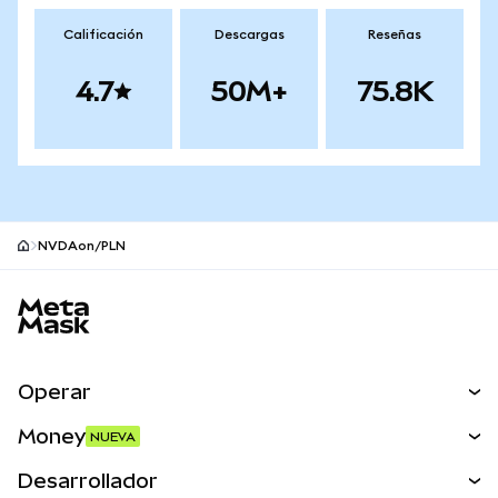
Calificación
Descargas
Reseñas
4.7
50M+
75.8K
NVDAon/PLN
Pie de página del sitio MetaMask
Operar
Canjear
Money
NUEVA
Predecir
NUEVA
Comprar
Desarrollador
Perps
NUEVA