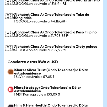
Alphabet Class A (Ondo Tokenized) a Real brasileño
🇧🇷
1 GOOGLon equivale a 1816,94 R$
Alphabet Class A (Ondo Tokenized) a Taka de
🇧🇩
Bangladés
1 GOOGLon equivale a 44.116,68 ৳
Alphabet Class A (Ondo Tokenized) a Peso Filipino
🇵🇭
1 GOOGLon equivale a 21.708,35 ₱
Alphabet Class A (Ondo Tokenized) a Złoty polaco
🇵🇱
1 GOOGLon equivale a 1329,97 zł
Convierte otros RWA a USD
iShares Silver Trust (Ondo Tokenized) a Dólar
estadounidense
1 SLVon equivale a 57,85 $
MicroStrategy (Ondo Tokenized) a Dólar
estadounidense
1 MSTRon equivale a 103,09 $
Hims & Hers Health (Ondo Tokenized) a Dólar