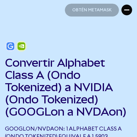
OBTÉN METAMASK
OBTÉN METAMASK
Convertir Alphabet
Class A (Ondo
Tokenized) a NVIDIA
(Ondo Tokenized)
(GOOGLon a NVDAon)
GOOGLON/NVDAON: 1 ALPHABET CLASS A
(ONDO TOKENIZED) EQUIVALE A 1,5903