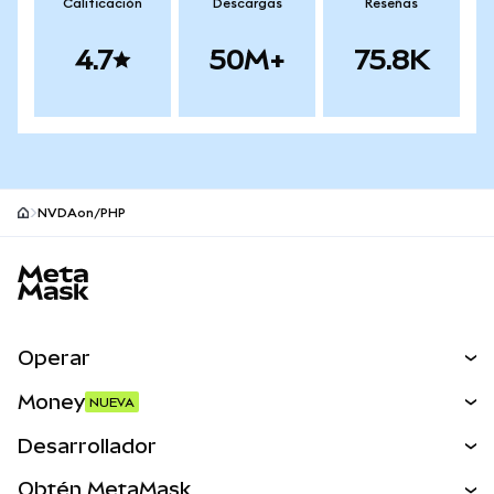
Calificación
Descargas
Reseñas
4.7
50M+
75.8K
NVDAon/PHP
Pie de página del sitio MetaMask
Operar
Canjear
Money
NUEVA
Predecir
NUEVA
Comprar
Desarrollador
Perps
NUEVA
Tarjeta
Ver los documentos
Obtén MetaMask