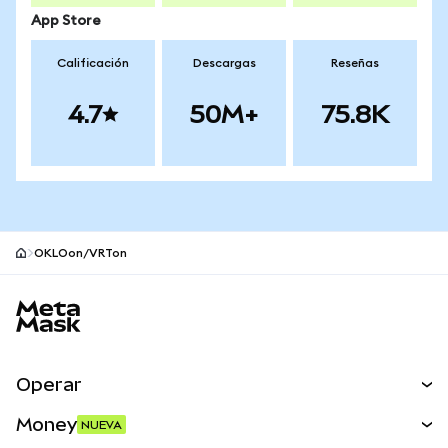
App Store
Calificación
Descargas
Reseñas
4.7
50M+
75.8K
OKLOon/VRTon
Pie de página del sitio MetaMask
Operar
Canjear
Money
NUEVA
Predecir
NUEVA
Comprar