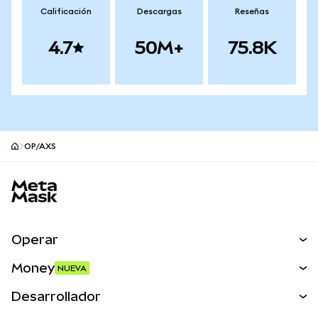
Calificación
Descargas
Reseñas
4.7
50M+
75.8K
OP/AXS
Pie de página del sitio MetaMask
Operar
Canjear
Money
NUEVA
Predecir
NUEVA
Comprar
Desarrollador
Perps
NUEVA
Tarjeta
Ver los documentos