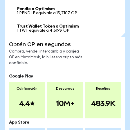
Pendle a Optimism
1 PENDLE equivale a 15,7107 OP
Trust Wallet Token a Optimism
1 TWT equivale a 4,5199 OP
Obtén OP en segundos
Compra, vende, intercambia y canjea
OP en MetaMask, la billetera cripto más
confiable.
Google Play
Calificación
Descargas
Reseñas
4.4
10M+
483.9K
App Store