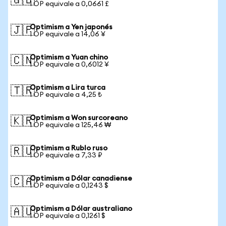
🇬🇧
1 OP equivale a 0,0661 £
Optimism a Yen japonés
🇯🇵
1 OP equivale a 14,06 ¥
Optimism a Yuan chino
🇨🇳
1 OP equivale a 0,6012 ¥
Optimism a Lira turca
🇹🇷
1 OP equivale a 4,25 ₺
Optimism a Won surcoreano
🇰🇷
1 OP equivale a 125,46 ₩
Optimism a Rublo ruso
🇷🇺
1 OP equivale a 7,33 ₽
Optimism a Dólar canadiense
🇨🇦
1 OP equivale a 0,1243 $
Optimism a Dólar australiano
🇦🇺
1 OP equivale a 0,1261 $