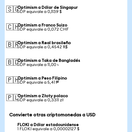
Optimism a Dólar de Singapur
🇸🇬
1 OP equivale a 0,1139 $
Optimism a Franco Suizo
🇨🇭
1 OP equivale a 0,072 CHF
Optimism a Real brasileño
🇧🇷
1 OP equivale a 0,4542 R$
Optimism a Taka de Bangladés
🇧🇩
1 OP equivale a 11,00 ৳
Optimism a Peso Filipino
🇵🇭
1 OP equivale a 5,41 ₱
Optimism a Złoty polaco
🇵🇱
1 OP equivale a 0,3311 zł
Convierte otras criptomonedas a USD
FLOKI a Dólar estadounidense
1 FLOKI equivale a 0,00002127 $