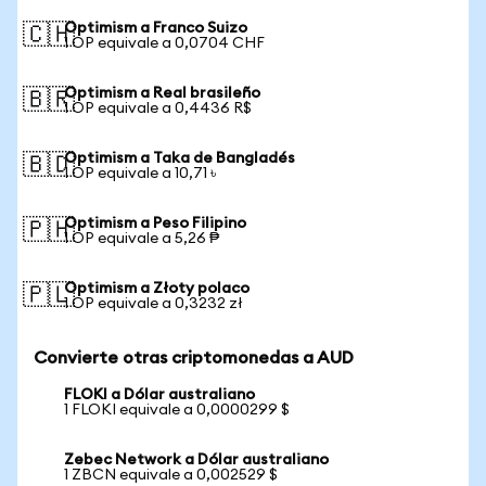
Optimism a Franco Suizo
🇨🇭
1 OP equivale a 0,0704 CHF
Optimism a Real brasileño
🇧🇷
1 OP equivale a 0,4436 R$
Optimism a Taka de Bangladés
🇧🇩
1 OP equivale a 10,71 ৳
Optimism a Peso Filipino
🇵🇭
1 OP equivale a 5,26 ₱
Optimism a Złoty polaco
🇵🇱
1 OP equivale a 0,3232 zł
Convierte otras criptomonedas a AUD
FLOKI a Dólar australiano
1 FLOKI equivale a 0,0000299 $
Zebec Network a Dólar australiano
1 ZBCN equivale a 0,002529 $