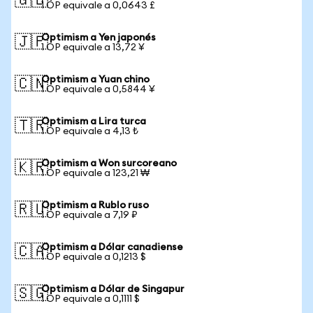
🇬🇧
1 OP equivale a 0,0643 £
Optimism a Yen japonés
🇯🇵
1 OP equivale a 13,72 ¥
Optimism a Yuan chino
🇨🇳
1 OP equivale a 0,5844 ¥
Optimism a Lira turca
🇹🇷
1 OP equivale a 4,13 ₺
Optimism a Won surcoreano
🇰🇷
1 OP equivale a 123,21 ₩
Optimism a Rublo ruso
🇷🇺
1 OP equivale a 7,19 ₽
Optimism a Dólar canadiense
🇨🇦
1 OP equivale a 0,1213 $
Optimism a Dólar de Singapur
🇸🇬
1 OP equivale a 0,1111 $