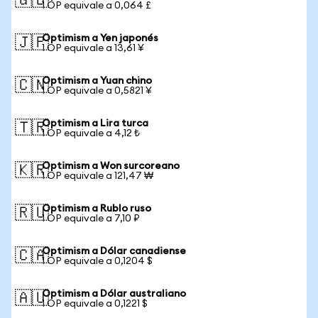
🇬🇧
1 OP equivale a 0,064 £
Optimism a Yen japonés
🇯🇵
1 OP equivale a 13,61 ¥
Optimism a Yuan chino
🇨🇳
1 OP equivale a 0,5821 ¥
Optimism a Lira turca
🇹🇷
1 OP equivale a 4,12 ₺
Optimism a Won surcoreano
🇰🇷
1 OP equivale a 121,47 ₩
Optimism a Rublo ruso
🇷🇺
1 OP equivale a 7,10 ₽
Optimism a Dólar canadiense
🇨🇦
1 OP equivale a 0,1204 $
Optimism a Dólar australiano
🇦🇺
1 OP equivale a 0,1221 $