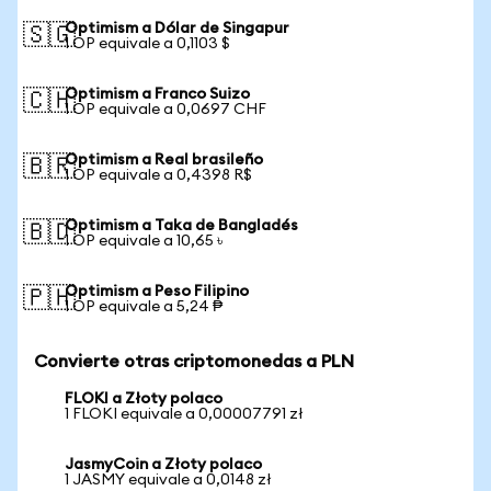
Optimism a Dólar de Singapur
🇸🇬
1 OP equivale a 0,1103 $
Optimism a Franco Suizo
🇨🇭
1 OP equivale a 0,0697 CHF
Optimism a Real brasileño
🇧🇷
1 OP equivale a 0,4398 R$
Optimism a Taka de Bangladés
🇧🇩
1 OP equivale a 10,65 ৳
Optimism a Peso Filipino
🇵🇭
1 OP equivale a 5,24 ₱
Convierte otras criptomonedas a PLN
FLOKI a Złoty polaco
1 FLOKI equivale a 0,00007791 zł
JasmyCoin a Złoty polaco
1 JASMY equivale a 0,0148 zł