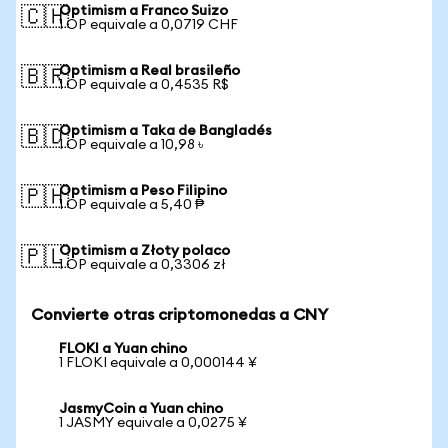
Optimism a Franco Suizo
🇨🇭
1 OP equivale a 0,0719 CHF
Optimism a Real brasileño
🇧🇷
1 OP equivale a 0,4535 R$
Optimism a Taka de Bangladés
🇧🇩
1 OP equivale a 10,98 ৳
Optimism a Peso Filipino
🇵🇭
1 OP equivale a 5,40 ₱
Optimism a Złoty polaco
🇵🇱
1 OP equivale a 0,3306 zł
Convierte otras criptomonedas a CNY
FLOKI a Yuan chino
1 FLOKI equivale a 0,000144 ¥
JasmyCoin a Yuan chino
1 JASMY equivale a 0,0275 ¥