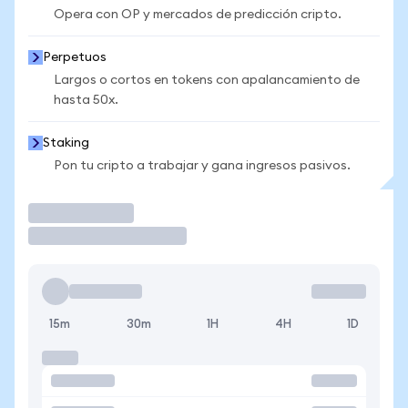
Opera con OP y mercados de predicción cripto.
Perpetuos
Largos o cortos en tokens con apalancamiento de
hasta 50x.
Staking
Pon tu cripto a trabajar y gana ingresos pasivos.
Operar
15m
30m
1H
4H
1D