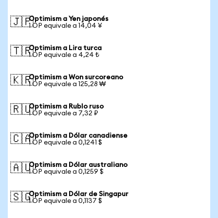
Optimism a Yen japonés
🇯🇵
1 OP equivale a 14,04 ¥
Optimism a Lira turca
🇹🇷
1 OP equivale a 4,24 ₺
Optimism a Won surcoreano
🇰🇷
1 OP equivale a 125,28 ₩
Optimism a Rublo ruso
🇷🇺
1 OP equivale a 7,32 ₽
Optimism a Dólar canadiense
🇨🇦
1 OP equivale a 0,1241 $
Optimism a Dólar australiano
🇦🇺
1 OP equivale a 0,1259 $
Optimism a Dólar de Singapur
🇸🇬
1 OP equivale a 0,1137 $