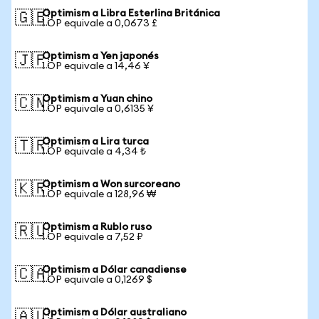
Optimism a Libra Esterlina Británica
🇬🇧
1 OP equivale a 0,0673 £
Optimism a Yen japonés
🇯🇵
1 OP equivale a 14,46 ¥
Optimism a Yuan chino
🇨🇳
1 OP equivale a 0,6135 ¥
Optimism a Lira turca
🇹🇷
1 OP equivale a 4,34 ₺
Optimism a Won surcoreano
🇰🇷
1 OP equivale a 128,96 ₩
Optimism a Rublo ruso
🇷🇺
1 OP equivale a 7,52 ₽
Optimism a Dólar canadiense
🇨🇦
1 OP equivale a 0,1269 $
Optimism a Dólar australiano
🇦🇺