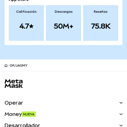
Calificación
Descargas
Reseñas
4.7
50M+
75.8K
OP/JASMY
Pie de página del sitio MetaMask
Operar
Canjear
Money
NUEVA
Predecir
NUEVA
Comprar
Desarrollador