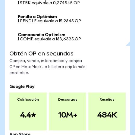
1 STRK equivale a 0,274545 OP
Pendle a Optimism
1 PENDLE equivale a 15,2845 OP
Compound a Optimism
1 COMP equivale a 183,6335 OP
Obtén OP en segundos
Compra, vende, intercambia y canjea
OP en MetaMask, la billetera cripto más
confiable.
Google Play
Calificación
Descargas
Reseñas
4.4
10M+
484K
App Store