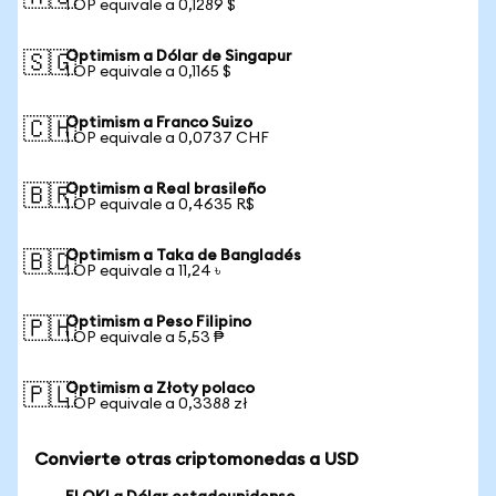
1 OP equivale a 0,1289 $
Optimism a Dólar de Singapur
🇸🇬
1 OP equivale a 0,1165 $
Optimism a Franco Suizo
🇨🇭
1 OP equivale a 0,0737 CHF
Optimism a Real brasileño
🇧🇷
1 OP equivale a 0,4635 R$
Optimism a Taka de Bangladés
🇧🇩
1 OP equivale a 11,24 ৳
Optimism a Peso Filipino
🇵🇭
1 OP equivale a 5,53 ₱
Optimism a Złoty polaco
🇵🇱
1 OP equivale a 0,3388 zł
Convierte otras criptomonedas a USD