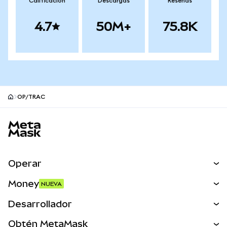
Calificación
Descargas
Reseñas
4.7
50M+
75.8K
OP/TRAC
Pie de página del sitio MetaMask
Operar
Canjear
Money
NUEVA
Predecir
NUEVA
Comprar
Desarrollador
Perps
NUEVA
Tarjeta
Ver los documentos
Obtén MetaMask