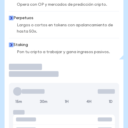
Opera con OP y mercados de predicción cripto.
Perpetuos
Largos o cortos en tokens con apalancamiento de
hasta 50x.
Staking
Pon tu cripto a trabajar y gana ingresos pasivos.
Operar
15m
30m
1H
4H
1D