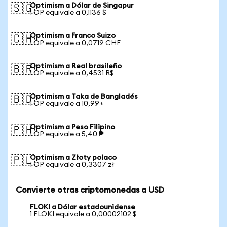
Optimism a Dólar de Singapur
🇸🇬
1 OP equivale a 0,1136 $
Optimism a Franco Suizo
🇨🇭
1 OP equivale a 0,0719 CHF
Optimism a Real brasileño
🇧🇷
1 OP equivale a 0,4531 R$
Optimism a Taka de Bangladés
🇧🇩
1 OP equivale a 10,99 ৳
Optimism a Peso Filipino
🇵🇭
1 OP equivale a 5,40 ₱
Optimism a Złoty polaco
🇵🇱
1 OP equivale a 0,3307 zł
Convierte otras criptomonedas a USD
FLOKI a Dólar estadounidense
1 FLOKI equivale a 0,00002102 $