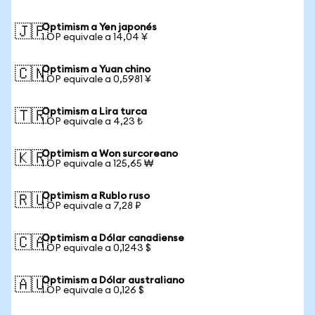
Optimism a Yen japonés
🇯🇵
1 OP equivale a 14,04 ¥
Optimism a Yuan chino
🇨🇳
1 OP equivale a 0,5981 ¥
Optimism a Lira turca
🇹🇷
1 OP equivale a 4,23 ₺
Optimism a Won surcoreano
🇰🇷
1 OP equivale a 125,65 ₩
Optimism a Rublo ruso
🇷🇺
1 OP equivale a 7,28 ₽
Optimism a Dólar canadiense
🇨🇦
1 OP equivale a 0,1243 $
Optimism a Dólar australiano
🇦🇺
1 OP equivale a 0,126 $