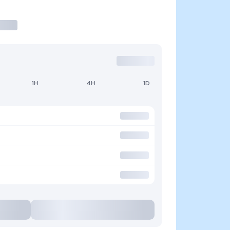
1H
4H
1D