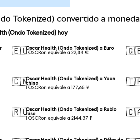
ndo Tokenized) convertido a moneda
lth (Ondo Tokenized) hoy
r
Oscar Health (Ondo Tokenized) a Euro
🇪🇺
🇬
1 OSCRon equivale a 22,84 €
Oscar Health (Ondo Tokenized) a Yuan
🇨🇳
🇹
chino
1 OSCRon equivale a 177,65 ¥
Oscar Health (Ondo Tokenized) a Rublo
🇷🇺
🇨
ruso
1 OSCRon equivale a 2144,37 ₽