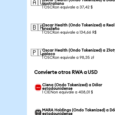
Oscar Health (Ondo Tokenized) a Dóla
🇦🇺
australiano
1 OSCRon equivale a 37,42 $
Oscar Health (Ondo Tokenized) a Real
🇧🇷
brasileño
1 OSCRon equivale a 134,66 R$
Oscar Health (Ondo Tokenized) a Złot
🇵🇱
polaco
1 OSCRon equivale a 98,35 zł
Convierte otros RWA a USD
Ciena (Ondo Tokenized) a Dólar
estadounidense
1 CIENon equivale a 408,01 $
MARA Holdings (Ondo Tokenized) a Dó
estadounidense