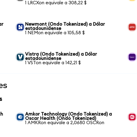
1 LRCXon equivale a 308,22 $
ar
Newmont (Ondo Tokenized) a Dólar
estadounidense
1 NEMon equivale a 105,58 $
Vistra (Ondo Tokenized) a Dólar
estadounidense
1 VSTon equivale a 142,21 $
es
s
th
Amkor Technology (Ondo Tokenized) a
Oscar Health (Ondo Tokenized)
1 AMKRon equivale a 2,0680 OSCRon