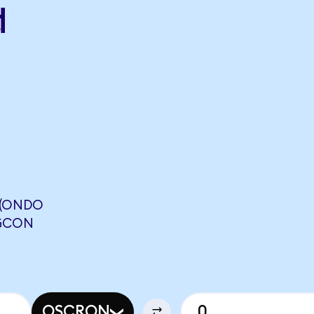
d
 (ONDO
TGCON
OSCRON