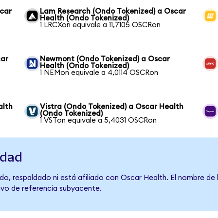
car
Lam Research (Ondo Tokenized) a Oscar
Health (Ondo Tokenized)
1 LRCXon equivale a 11,7105 OSCRon
car
Newmont (Ondo Tokenized) a Oscar
Health (Ondo Tokenized)
1 NEMon equivale a 4,0114 OSCRon
alth
Vistra (Ondo Tokenized) a Oscar Health
(Ondo Tokenized)
1 VSTon equivale a 5,4031 OSCRon
idad
do, respaldado ni está afiliado con Oscar Health. El nombre de 
tivo de referencia subyacente.