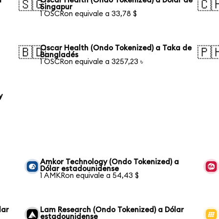
r
Oscar Health (Ondo Tokenized) a Dólar de
🇸🇬
🇨
Singapur
1 OSCRon equivale a 33,78 $
Oscar Health (Ondo Tokenized) a Taka de
🇧🇩
🇵
Bangladés
1 OSCRon equivale a 3257,23 ৳
y
Amkor Technology (Ondo Tokenized) a
Dólar estadounidense
1 AMKRon equivale a 54,43 $
lar
Lam Research (Ondo Tokenized) a Dólar
estadounidense