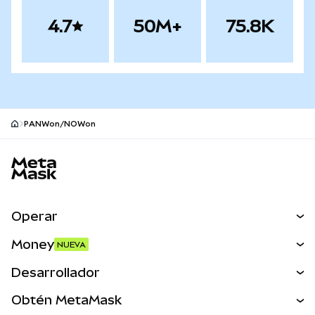
4.7
50M+
75.8K
PANWon/NOWon
Pie de página del sitio MetaMask
Operar
Canjear
Money
NUEVA
Predecir
NUEVA
Comprar
Desarrollador
Perps
NUEVA
Tarjeta
Ver los documentos
Obtén MetaMask
Activos del mundo real
mUSD
NUEVA
Panel