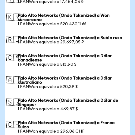
1 PANWon equivale a 17.454,06 ₺
Palo Alto Networks (Ondo Tokenized) a Won
🇰🇷
surcoreano
1 PANWon equivale a 520.430,11 ₩
Palo Alto Networks (Ondo Tokenized) a Rublo ruso
🇷🇺
1 PANWon equivale a 29.697,05 ₽
Palo Alto Networks (Ondo Tokenized) a Dólar
🇨🇦
canadiense
1 PANWon equivale a 513,90 $
Palo Alto Networks (Ondo Tokenized) a Dólar
🇦🇺
australiano
1 PANWon equivale a 520,39 $
Palo Alto Networks (Ondo Tokenized) a Dólar de
🇸🇬
Singapur
1 PANWon equivale a 469,87 $
Palo Alto Networks (Ondo Tokenized) a Franco
🇨🇭
Suizo
1 PANWon equivale a 296,08 CHF